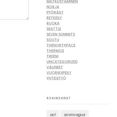
MATKUSTAMINEN
NORJA
PYÖRÄILY
RETKEILY
RUOKA
SEATTLE
SEVEN SUMMITS
SOUTU
THENORTHFACE
THERMOS
TREENI
UNCATEGORIZED
VÄLINEET
VUORIKIIPEILY
YHTEISTYÖ
AVAINSANAT
acl
aconcagua