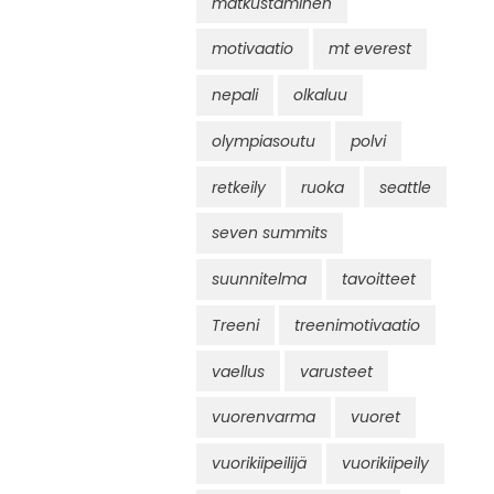
matkustaminen
motivaatio
mt everest
nepali
olkaluu
olympiasoutu
polvi
retkeily
ruoka
seattle
seven summits
suunnitelma
tavoitteet
Treeni
treenimotivaatio
vaellus
varusteet
vuorenvarma
vuoret
vuorikiipeilijä
vuorikiipeily