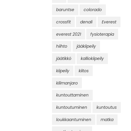
baruntse
colorado
crossfit
denali
Everest
everest 2021
fysioterapia
hiihto
jääkiipeily
jäätikkö
kalliokiipeily
kiipeily
kiitos
kilimanjaro
kuntouttaminen
kuntoutuminen
kuntoutus
loukkaantuminen
matka