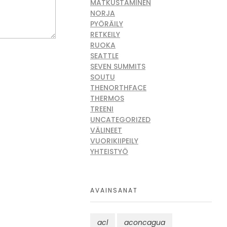
MATKUSTAMINEN
NORJA
PYÖRÄILY
RETKEILY
RUOKA
SEATTLE
SEVEN SUMMITS
SOUTU
THENORTHFACE
THERMOS
TREENI
UNCATEGORIZED
VÄLINEET
VUORIKIIPEILY
YHTEISTYÖ
AVAINSANAT
acl
aconcagua