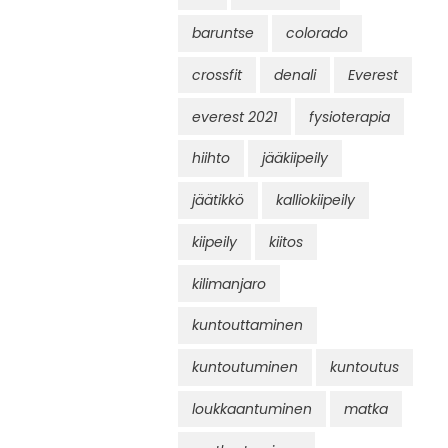
baruntse
colorado
crossfit
denali
Everest
everest 2021
fysioterapia
hiihto
jääkiipeily
jäätikkö
kalliokiipeily
kiipeily
kiitos
kilimanjaro
kuntouttaminen
kuntoutuminen
kuntoutus
loukkaantuminen
matka