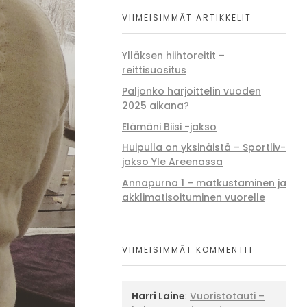
VIIMEISIMMÄT ARTIKKELIT
Ylläksen hiihtoreitit –
reittisuositus
Paljonko harjoittelin vuoden
2025 aikana?
Elämäni Biisi -jakso
Huipulla on yksinäistä – Sportliv-
jakso Yle Areenassa
Annapurna 1 – matkustaminen ja
akklimatisoituminen vuorelle
VIIMEISIMMÄT KOMMENTIT
Harri Laine
:
Vuoristotauti –