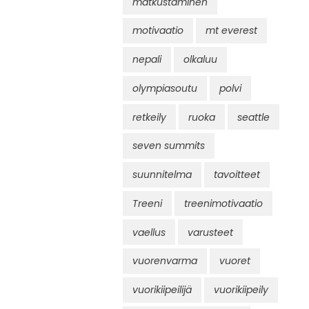
matkustaminen
motivaatio
mt everest
nepali
olkaluu
olympiasoutu
polvi
retkeily
ruoka
seattle
seven summits
suunnitelma
tavoitteet
Treeni
treenimotivaatio
vaellus
varusteet
vuorenvarma
vuoret
vuorikiipeilijä
vuorikiipeily