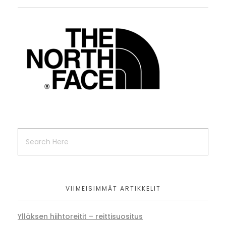
VIIMEISIMMÄT ARTIKKELIT
Ylläksen hiihtoreitit – reittisuositus