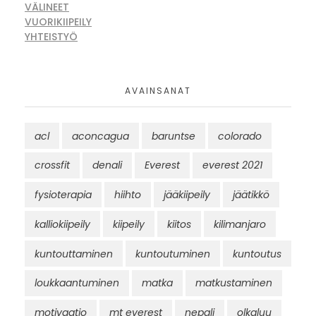
VÄLINEET
VUORIKIIPEILY
YHTEISTYÖ
AVAINSANAT
acl
aconcagua
baruntse
colorado
crossfit
denali
Everest
everest 2021
fysioterapia
hiihto
jääkiipeily
jäätikkö
kalliokiipeily
kiipeily
kiitos
kilimanjaro
kuntouttaminen
kuntoutuminen
kuntoutus
loukkaantuminen
matka
matkustaminen
motivaatio
mt everest
nepali
olkaluu