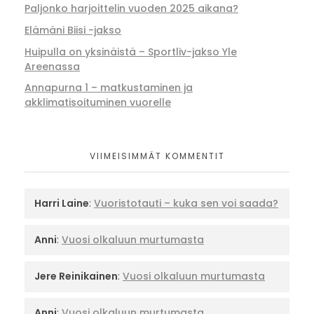
Paljonko harjoittelin vuoden 2025 aikana?
Elämäni Biisi -jakso
Huipulla on yksinäistä – Sportliv-jakso Yle
Areenassa
Annapurna 1 – matkustaminen ja
akklimatisoituminen vuorelle
VIIMEISIMMÄT KOMMENTIT
Harri Laine
:
Vuoristotauti – kuka sen voi saada?
Anni
:
Vuosi olkaluun murtumasta
Jere Reinikainen
:
Vuosi olkaluun murtumasta
Anni
:
Vuosi olkaluun murtumasta