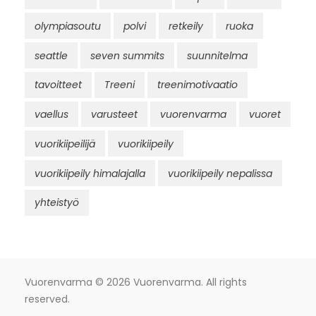
olympiasoutu
polvi
retkeily
ruoka
seattle
seven summits
suunnitelma
tavoitteet
Treeni
treenimotivaatio
vaellus
varusteet
vuorenvarma
vuoret
vuorikiipeilijä
vuorikiipeily
vuorikiipeily himalajalla
vuorikiipeily nepalissa
yhteistyö
Vuorenvarma
© 2026 Vuorenvarma. All rights
reserved.