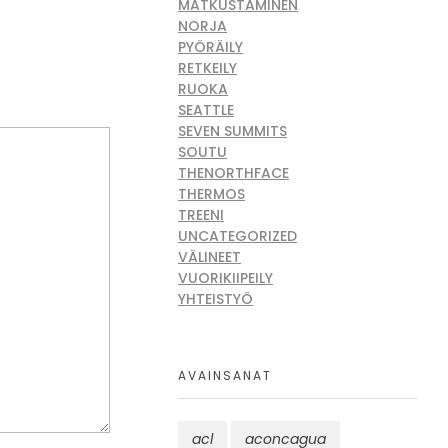
MATKUSTAMINEN
NORJA
PYÖRÄILY
RETKEILY
RUOKA
SEATTLE
SEVEN SUMMITS
SOUTU
THENORTHFACE
THERMOS
TREENI
UNCATEGORIZED
VÄLINEET
VUORIKIIPEILY
YHTEISTYÖ
AVAINSANAT
acl
aconcagua