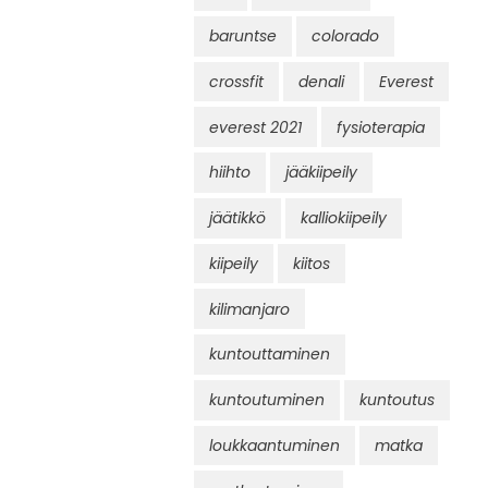
baruntse
colorado
crossfit
denali
Everest
everest 2021
fysioterapia
hiihto
jääkiipeily
jäätikkö
kalliokiipeily
kiipeily
kiitos
kilimanjaro
kuntouttaminen
kuntoutuminen
kuntoutus
loukkaantuminen
matka