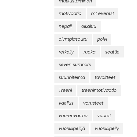
matkustaminen
motivaatio
mt everest
nepali
olkaluu
olympiasoutu
polvi
retkeily
ruoka
seattle
seven summits
suunnitelma
tavoitteet
Treeni
treenimotivaatio
vaellus
varusteet
vuorenvarma
vuoret
vuorikiipeilijä
vuorikiipeily