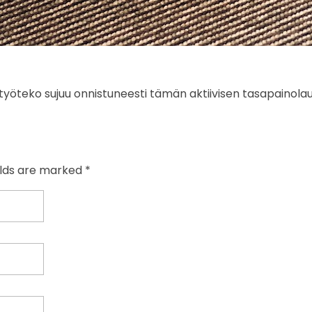
 työteko sujuu onnistuneesti tämän aktiivisen tasapainola
elds are marked *