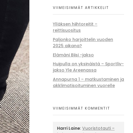
VIIMEISIMMÄT ARTIKKELIT
Ylläksen hiihtoreitit –
reittisuositus
Paljonko harjoittelin vuoden
2025 aikana?
Elämäni Biisi -jakso
Huipulla on yksinäistä – Sportliv-
jakso Yle Areenassa
Annapurna 1 – matkustaminen ja
akklimatisoituminen vuorelle
VIIMEISIMMÄT KOMMENTIT
Harri Laine
:
Vuoristotauti –