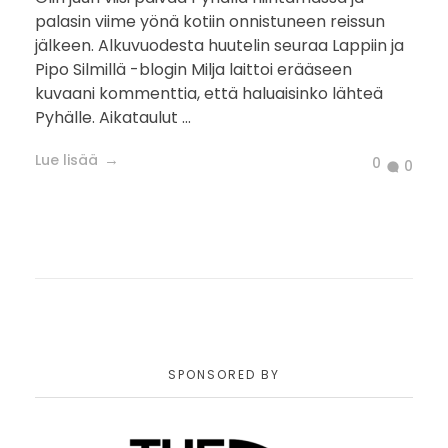
palasin viime yönä kotiin onnistuneen reissun
jälkeen. Alkuvuodesta huutelin seuraa Lappiin ja
Pipo Silmillä -blogin Milja laittoi erääseen
kuvaani kommenttia, että haluaisinko lähteä
Pyhälle. Aikataulut ...
Lue lisää
0
0
SPONSORED BY