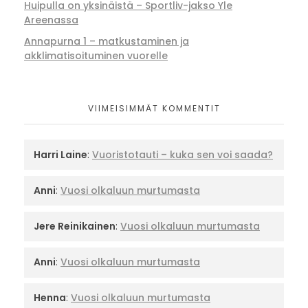
Huipulla on yksinäistä – Sportliv-jakso Yle
Areenassa
Annapurna 1 – matkustaminen ja
akklimatisoituminen vuorelle
VIIMEISIMMÄT KOMMENTIT
Harri Laine
:
Vuoristotauti – kuka sen voi saada?
Anni
:
Vuosi olkaluun murtumasta
Jere Reinikainen
:
Vuosi olkaluun murtumasta
Anni
:
Vuosi olkaluun murtumasta
Henna
:
Vuosi olkaluun murtumasta