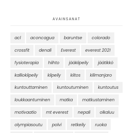
AVAINSANAT
acl
aconcagua
baruntse
colorado
crossfit
denali
Everest
everest 2021
fysioterapia
hiihto
jääkiipeily
jäätikkö
kalliokiipeily
kiipeily
kiitos
kilimanjaro
kuntouttaminen
kuntoutuminen
kuntoutus
loukkaantuminen
matka
matkustaminen
motivaatio
mt everest
nepali
olkaluu
olympiasoutu
polvi
retkeily
ruoka