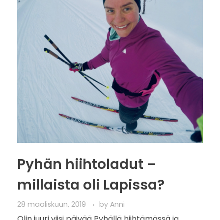
Pyhän hiihtoladut –
millaista oli Lapissa?
28 maaliskuun, 2019
by
Anni
Olin juuri viisi päivää Pyhällä hiihtämässä ja