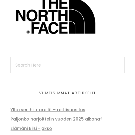
VIIMEISIMMÄT ARTIKKELIT
Ylläksen hiihtoreitit – reittisuositus
Paljonko harjoittelin vuoden 2025 aikana?
Elämäni Biisi -jakso