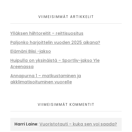
VIIMEISIMMÄT ARTIKKELIT
Ylläksen hiihtoreitit – reittisuositus
Paljonko harjoittelin vuoden 2025 aikana?
Elämäni Biisi -jakso
Huipulla on yksinäistä – Sportliv-jakso Yle
Areenassa
Annapurna 1 – matkustaminen ja
akklimatisoituminen vuorelle
VIIMEISIMMÄT KOMMENTIT
Harri Laine
:
Vuoristotauti – kuka sen voi saada?