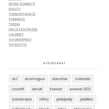
SEVEN SUMMITS
SOUTU
THENORTHFACE
THERMOS
TREENI
UNCATEGORIZED
VÄLINEET
VUORIKIIPEILY
YHTEISTYÖ
AVAINSANAT
acl
aconcagua
baruntse
colorado
crossfit
denali
Everest
everest 2021
fysioterapia
hiihto
jääkiipeily
jäätikkö