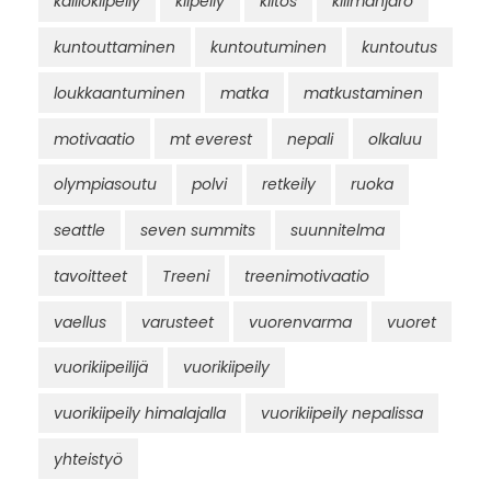
kalliokiipeily
kiipeily
kiitos
kilimanjaro
kuntouttaminen
kuntoutuminen
kuntoutus
loukkaantuminen
matka
matkustaminen
motivaatio
mt everest
nepali
olkaluu
olympiasoutu
polvi
retkeily
ruoka
seattle
seven summits
suunnitelma
tavoitteet
Treeni
treenimotivaatio
vaellus
varusteet
vuorenvarma
vuoret
vuorikiipeilijä
vuorikiipeily
vuorikiipeily himalajalla
vuorikiipeily nepalissa
yhteistyö