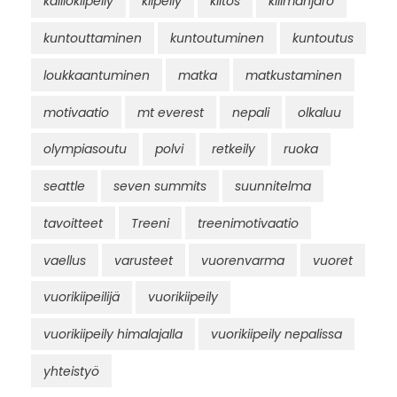
kalliokiipeily
kiipeily
kiitos
kilimanjaro
kuntouttaminen
kuntoutuminen
kuntoutus
loukkaantuminen
matka
matkustaminen
motivaatio
mt everest
nepali
olkaluu
olympiasoutu
polvi
retkeily
ruoka
seattle
seven summits
suunnitelma
tavoitteet
Treeni
treenimotivaatio
vaellus
varusteet
vuorenvarma
vuoret
vuorikiipeilijä
vuorikiipeily
vuorikiipeily himalajalla
vuorikiipeily nepalissa
yhteistyö