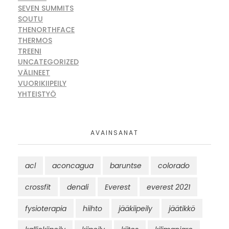
SEVEN SUMMITS
SOUTU
THENORTHFACE
THERMOS
TREENI
UNCATEGORIZED
VÄLINEET
VUORIKIIPEILY
YHTEISTYÖ
AVAINSANAT
acl
aconcagua
baruntse
colorado
crossfit
denali
Everest
everest 2021
fysioterapia
hiihto
jääkiipeily
jäätikkö