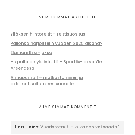
VIIMEISIMMÄT ARTIKKELIT
Ylläksen hiihtoreitit – reittisuositus
Paljonko harjoittelin vuoden 2025 aikana?
Elämäni Biisi -jakso
Huipulla on yksinäistä – Sportliv-jakso Yle
Areenassa
Annapurna 1 – matkustaminen ja
akklimatisoituminen vuorelle
VIIMEISIMMÄT KOMMENTIT
Harri Laine
:
Vuoristotauti – kuka sen voi saada?