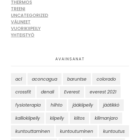
THERMOS
TREENI
UNCATEGORIZED
VÄLINEET
VUORIKIIPEILY
YHTEISTYÖ
AVAINSANAT
acl
aconcagua
baruntse
colorado
crossfit
denali
Everest
everest 2021
fysioterapia
hiihto
jääkiipeily
jäätikkö
kalliokiipeily
kiipeily
kiitos
kilimanjaro
kuntouttaminen
kuntoutuminen
kuntoutus