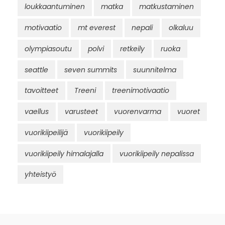
loukkaantuminen
matka
matkustaminen
motivaatio
mt everest
nepali
olkaluu
olympiasoutu
polvi
retkeily
ruoka
seattle
seven summits
suunnitelma
tavoitteet
Treeni
treenimotivaatio
vaellus
varusteet
vuorenvarma
vuoret
vuorikiipeilijä
vuorikiipeily
vuorikiipeily himalajalla
vuorikiipeily nepalissa
yhteistyö