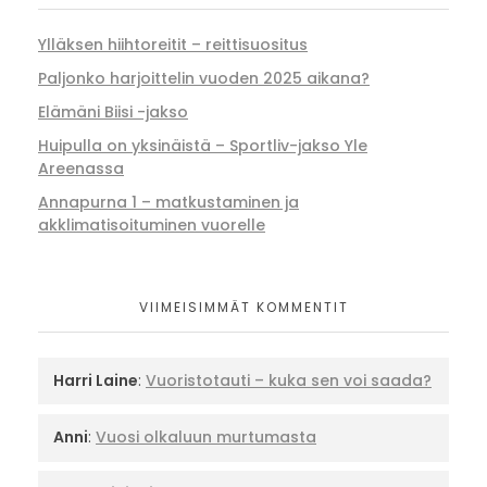
Ylläksen hiihtoreitit – reittisuositus
Paljonko harjoittelin vuoden 2025 aikana?
Elämäni Biisi -jakso
Huipulla on yksinäistä – Sportliv-jakso Yle
Areenassa
Annapurna 1 – matkustaminen ja
akklimatisoituminen vuorelle
VIIMEISIMMÄT KOMMENTIT
Harri Laine
:
Vuoristotauti – kuka sen voi saada?
Anni
:
Vuosi olkaluun murtumasta