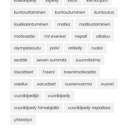
kalliokiipeily
kiipeily
kiitos
kilimanjaro
kuntouttaminen
kuntoutuminen
kuntoutus
loukkaantuminen
matka
matkustaminen
motivaatio
mt everest
nepali
olkaluu
olympiasoutu
polvi
retkeily
ruoka
seattle
seven summits
suunnitelma
tavoitteet
Treeni
treenimotivaatio
vaellus
varusteet
vuorenvarma
vuoret
vuorikiipeilijä
vuorikiipeily
vuorikiipeily himalajalla
vuorikiipeily nepalissa
yhteistyö