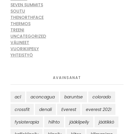
SEVEN SUMMITS
SOUTU
THENORTHFACE
THERMOS
TREENI
UNCATEGORIZED
VÄLINEET
VUORIKIIPEILY
YHTEISTYÖ
AVAINSANAT
acl
aconcagua
baruntse
colorado
crossfit
denali
Everest
everest 2021
fysioterapia
hiihto
jääkiipeily
jäätikkö