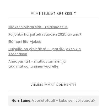
VIIMEISIMMÄT ARTIKKELIT
Ylläksen hiihtoreitit – reittisuositus
Paljonko harjoittelin vuoden 2025 aikana?
Elämäni Biisi -jakso
Huipulla on yksinäistä – Sportliv-jakso Yle
Areenassa
Annapurna 1 – matkustaminen ja
akklimatisoituminen vuorelle
VIIMEISIMMÄT KOMMENTIT
Harri Laine
:
Vuoristotauti – kuka sen voi saada?