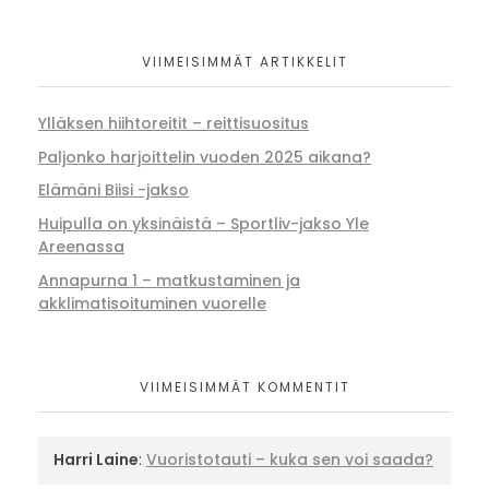
VIIMEISIMMÄT ARTIKKELIT
Ylläksen hiihtoreitit – reittisuositus
Paljonko harjoittelin vuoden 2025 aikana?
Elämäni Biisi -jakso
Huipulla on yksinäistä – Sportliv-jakso Yle
Areenassa
Annapurna 1 – matkustaminen ja
akklimatisoituminen vuorelle
VIIMEISIMMÄT KOMMENTIT
Harri Laine
:
Vuoristotauti – kuka sen voi saada?