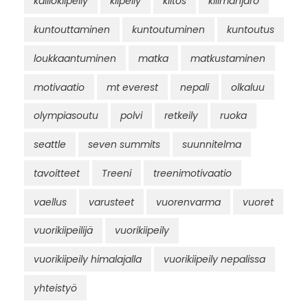
kalliokiipeily
kiipeily
kiitos
kilimanjaro
kuntouttaminen
kuntoutuminen
kuntoutus
loukkaantuminen
matka
matkustaminen
motivaatio
mt everest
nepali
olkaluu
olympiasoutu
polvi
retkeily
ruoka
seattle
seven summits
suunnitelma
tavoitteet
Treeni
treenimotivaatio
vaellus
varusteet
vuorenvarma
vuoret
vuorikiipeilijä
vuorikiipeily
vuorikiipeily himalajalla
vuorikiipeily nepalissa
yhteistyö