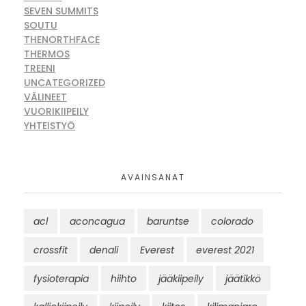
SEVEN SUMMITS
SOUTU
THENORTHFACE
THERMOS
TREENI
UNCATEGORIZED
VÄLINEET
VUORIKIIPEILY
YHTEISTYÖ
AVAINSANAT
acl
aconcagua
baruntse
colorado
crossfit
denali
Everest
everest 2021
fysioterapia
hiihto
jääkiipeily
jäätikkö