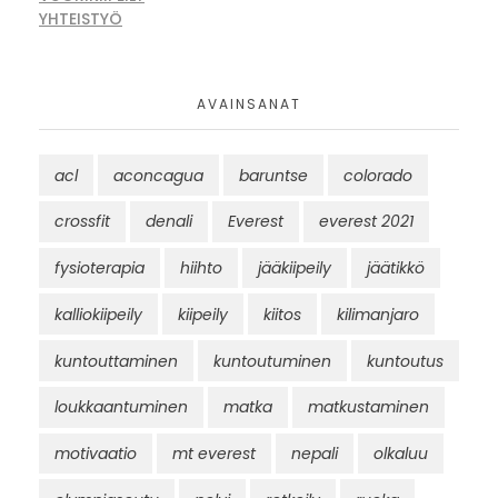
YHTEISTYÖ
AVAINSANAT
acl
aconcagua
baruntse
colorado
crossfit
denali
Everest
everest 2021
fysioterapia
hiihto
jääkiipeily
jäätikkö
kalliokiipeily
kiipeily
kiitos
kilimanjaro
kuntouttaminen
kuntoutuminen
kuntoutus
loukkaantuminen
matka
matkustaminen
motivaatio
mt everest
nepali
olkaluu