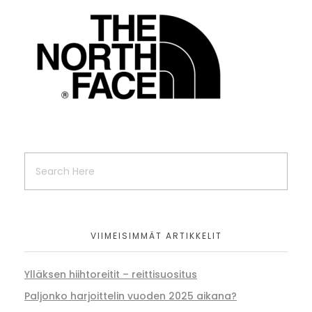
VIIMEISIMMÄT ARTIKKELIT
Ylläksen hiihtoreitit – reittisuositus
Paljonko harjoittelin vuoden 2025 aikana?