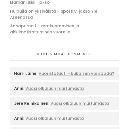
Elämäni Biisi -jakso
Huipulla on yksinäistä – Sportliv-jakso Yle
Areenassa
Annapurna 1 – matkustaminen ja
akklimatisoituminen vuorelle
VIIMEISIMMÄT KOMMENTIT
Harri Laine
:
Vuoristotauti – kuka sen voi saada?
Anni
:
Vuosi olkaluun murtumasta
Jere Reinikainen
:
Vuosi olkaluun murtumasta
Anni
:
Vuosi olkaluun murtumasta