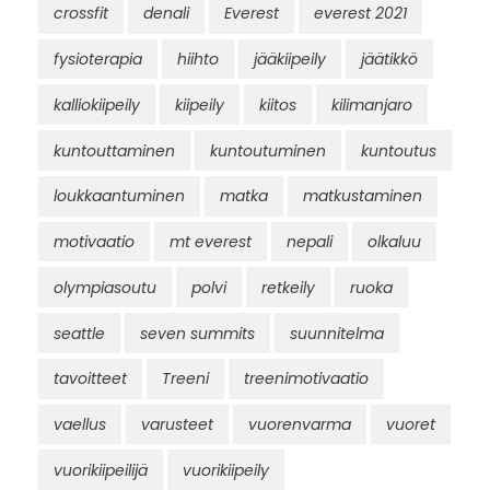
crossfit
denali
Everest
everest 2021
fysioterapia
hiihto
jääkiipeily
jäätikkö
kalliokiipeily
kiipeily
kiitos
kilimanjaro
kuntouttaminen
kuntoutuminen
kuntoutus
loukkaantuminen
matka
matkustaminen
motivaatio
mt everest
nepali
olkaluu
olympiasoutu
polvi
retkeily
ruoka
seattle
seven summits
suunnitelma
tavoitteet
Treeni
treenimotivaatio
vaellus
varusteet
vuorenvarma
vuoret
vuorikiipeilijä
vuorikiipeily