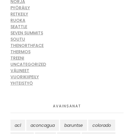
NORJA
PYÖRÄILY
RETKEILY
RUOKA
SEATTLE
SEVEN SUMMITS
SOUTU
THENORTHFACE
THERMOS
TREENI
UNCATEGORIZED
VÄLINEET
VUORIKIIPEILY
YHTEISTYÖ
AVAINSANAT
acl
aconcagua
baruntse
colorado