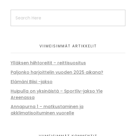
VIIMEISIMMÄT ARTIKKELIT
Ylläksen hiihtoreitit – reittisuositus
Paljonko harjoittelin vuoden 2025 aikana?
Elämäni Biisi -jakso
Huipulla on yksinäistä – Sportliv-jakso Yle
Areenassa
Annapurna 1 – matkustaminen ja
akklimatisoituminen vuorelle