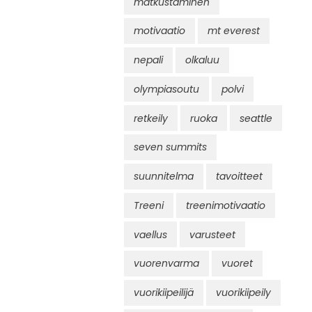
matkustaminen
motivaatio
mt everest
nepali
olkaluu
olympiasoutu
polvi
retkeily
ruoka
seattle
seven summits
suunnitelma
tavoitteet
Treeni
treenimotivaatio
vaellus
varusteet
vuorenvarma
vuoret
vuorikiipeilijä
vuorikiipeily