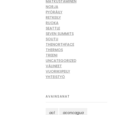
MATKUSTAMINEN
NORJA
PYÖRÄILY
RETKEILY
RUOKA
SEATTLE
SEVEN SUMMITS
SOUTU
THENORTHFACE
THERMOS
TREENI
UNCATEGORIZED
VÄLINEET
VUORIKIIPEILY
YHTEISTYÖ
AVAINSANAT
acl
aconcagua