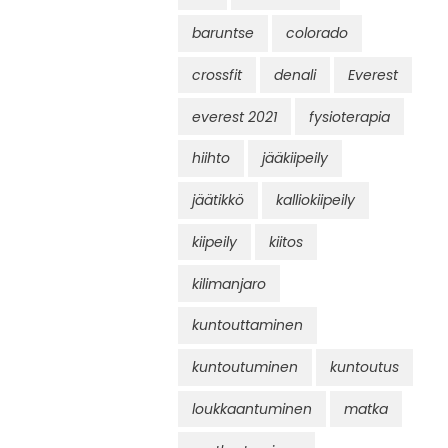
baruntse
colorado
crossfit
denali
Everest
everest 2021
fysioterapia
hiihto
jääkiipeily
jäätikkö
kalliokiipeily
kiipeily
kiitos
kilimanjaro
kuntouttaminen
kuntoutuminen
kuntoutus
loukkaantuminen
matka