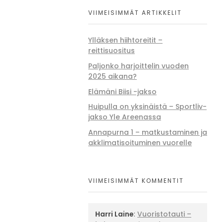
VIIMEISIMMÄT ARTIKKELIT
Ylläksen hiihtoreitit –
reittisuositus
Paljonko harjoittelin vuoden
2025 aikana?
Elämäni Biisi -jakso
Huipulla on yksinäistä – Sportliv-
jakso Yle Areenassa
Annapurna 1 – matkustaminen ja
akklimatisoituminen vuorelle
VIIMEISIMMÄT KOMMENTIT
Harri Laine
:
Vuoristotauti –