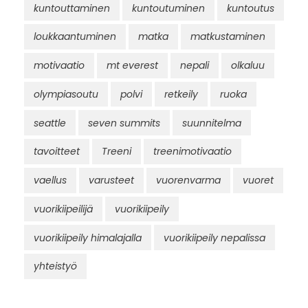
kuntouttaminen
kuntoutuminen
kuntoutus
loukkaantuminen
matka
matkustaminen
motivaatio
mt everest
nepali
olkaluu
olympiasoutu
polvi
retkeily
ruoka
seattle
seven summits
suunnitelma
tavoitteet
Treeni
treenimotivaatio
vaellus
varusteet
vuorenvarma
vuoret
vuorikiipeilijä
vuorikiipeily
vuorikiipeily himalajalla
vuorikiipeily nepalissa
yhteistyö