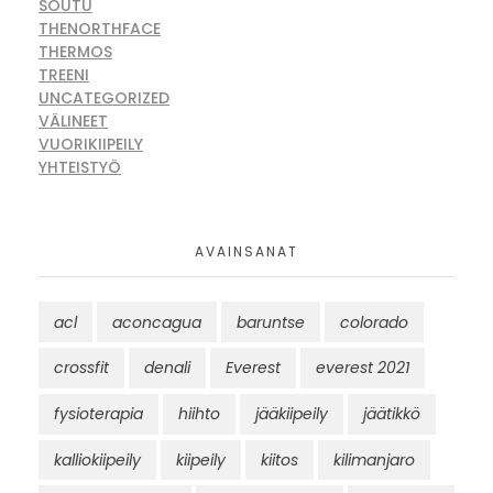
SOUTU
THENORTHFACE
THERMOS
TREENI
UNCATEGORIZED
VÄLINEET
VUORIKIIPEILY
YHTEISTYÖ
AVAINSANAT
acl
aconcagua
baruntse
colorado
crossfit
denali
Everest
everest 2021
fysioterapia
hiihto
jääkiipeily
jäätikkö
kalliokiipeily
kiipeily
kiitos
kilimanjaro