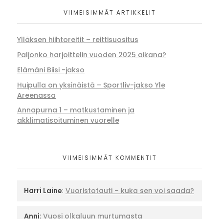
VIIMEISIMMÄT ARTIKKELIT
Ylläksen hiihtoreitit – reittisuositus
Paljonko harjoittelin vuoden 2025 aikana?
Elämäni Biisi -jakso
Huipulla on yksinäistä – Sportliv-jakso Yle
Areenassa
Annapurna 1 – matkustaminen ja
akklimatisoituminen vuorelle
VIIMEISIMMÄT KOMMENTIT
Harri Laine
:
Vuoristotauti – kuka sen voi saada?
Anni
:
Vuosi olkaluun murtumasta