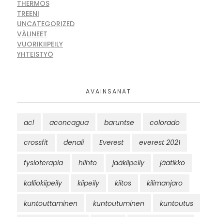
THERMOS
TREENI
UNCATEGORIZED
VÄLINEET
VUORIKIIPEILY
YHTEISTYÖ
AVAINSANAT
acl
aconcagua
baruntse
colorado
crossfit
denali
Everest
everest 2021
fysioterapia
hiihto
jääkiipeily
jäätikkö
kalliokiipeily
kiipeily
kiitos
kilimanjaro
kuntouttaminen
kuntoutuminen
kuntoutus