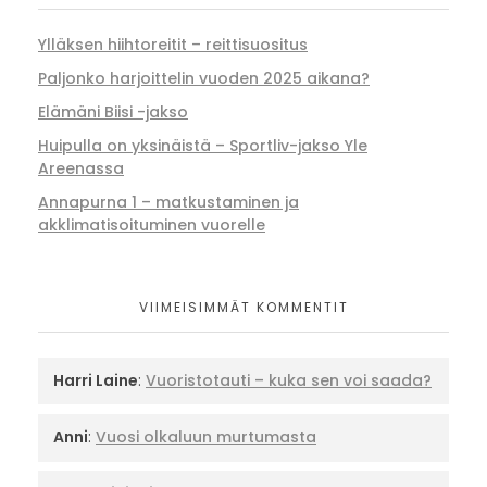
Ylläksen hiihtoreitit – reittisuositus
Paljonko harjoittelin vuoden 2025 aikana?
Elämäni Biisi -jakso
Huipulla on yksinäistä – Sportliv-jakso Yle
Areenassa
Annapurna 1 – matkustaminen ja
akklimatisoituminen vuorelle
VIIMEISIMMÄT KOMMENTIT
Harri Laine
:
Vuoristotauti – kuka sen voi saada?
Anni
:
Vuosi olkaluun murtumasta