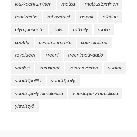
loukkaantuminen
matka
matkustaminen
motivaatio
mt everest
nepali
olkaluu
olympiasoutu
polvi
retkeily
ruoka
seattle
seven summits
suunnitelma
tavoitteet
Treeni
treenimotivaatio
vaellus
varusteet
vuorenvarma
vuoret
vuorikiipeilijä
vuorikiipeily
vuorikiipeily himalajalla
vuorikiipeily nepalissa
yhteistyö