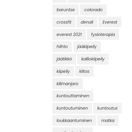
baruntse
colorado
crossfit
denali
Everest
everest 2021
fysioterapia
hiihto
jääkiipeily
jäätikkö
kalliokiipeily
kiipeily
kiitos
kilimanjaro
kuntouttaminen
kuntoutuminen
kuntoutus
loukkaantuminen
matka