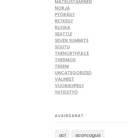
MATKUSTAMINEN
NORJA
PYÖRÄILY
RETKEILY
RUOKA
SEATTLE
SEVEN SUMMITS
SOUTU
THENORTHFACE
THERMOS
TREENI
UNCATEGORIZED
VÄLINEET
VUORIKIIPEILY
YHTEISTYÖ
AVAINSANAT
acl
aconcagua