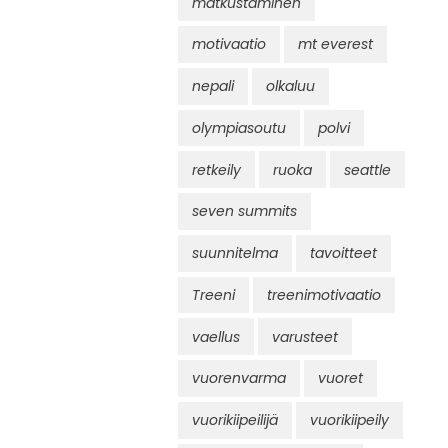
matkustaminen
motivaatio
mt everest
nepali
olkaluu
olympiasoutu
polvi
retkeily
ruoka
seattle
seven summits
suunnitelma
tavoitteet
Treeni
treenimotivaatio
vaellus
varusteet
vuorenvarma
vuoret
vuorikiipeilijä
vuorikiipeily