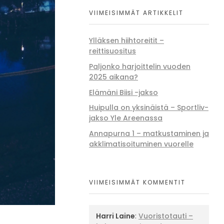
VIIMEISIMMÄT ARTIKKELIT
Ylläksen hiihtoreitit –
reittisuositus
Paljonko harjoittelin vuoden
2025 aikana?
Elämäni Biisi -jakso
Huipulla on yksinäistä – Sportliv-
jakso Yle Areenassa
Annapurna 1 – matkustaminen ja
akklimatisoituminen vuorelle
VIIMEISIMMÄT KOMMENTIT
Harri Laine
:
Vuoristotauti –