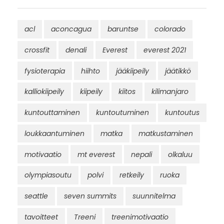
acl
aconcagua
baruntse
colorado
crossfit
denali
Everest
everest 2021
fysioterapia
hiihto
jääkiipeily
jäätikkö
kalliokiipeily
kiipeily
kiitos
kilimanjaro
kuntouttaminen
kuntoutuminen
kuntoutus
loukkaantuminen
matka
matkustaminen
motivaatio
mt everest
nepali
olkaluu
olympiasoutu
polvi
retkeily
ruoka
seattle
seven summits
suunnitelma
tavoitteet
Treeni
treenimotivaatio