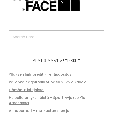
VIIMEISIMMÄT ARTIKKELIT
Ylläksen hiihtoreitit – reittisuositus
Paljonko harjoittelin vuoden 2025 aikana?
Elämäni Biisi -jakso
Huipulla on yksinäistä – Sportliv-jakso Yle
Areenassa
Annapurna 1 – matkustaminen ja