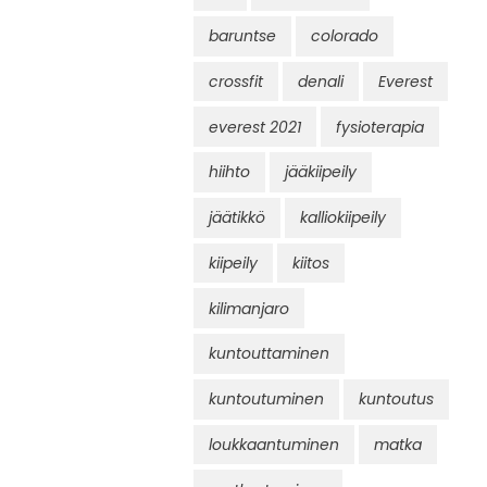
baruntse
colorado
crossfit
denali
Everest
everest 2021
fysioterapia
hiihto
jääkiipeily
jäätikkö
kalliokiipeily
kiipeily
kiitos
kilimanjaro
kuntouttaminen
kuntoutuminen
kuntoutus
loukkaantuminen
matka