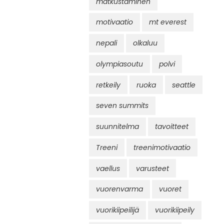
matkustaminen
motivaatio
mt everest
nepali
olkaluu
olympiasoutu
polvi
retkeily
ruoka
seattle
seven summits
suunnitelma
tavoitteet
Treeni
treenimotivaatio
vaellus
varusteet
vuorenvarma
vuoret
vuorikiipeilijä
vuorikiipeily