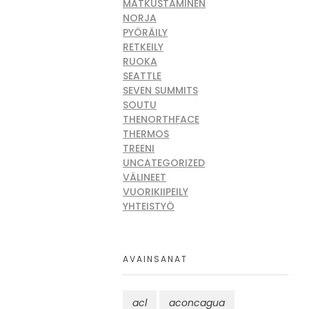
MATKUSTAMINEN
NORJA
PYÖRÄILY
RETKEILY
RUOKA
SEATTLE
SEVEN SUMMITS
SOUTU
THENORTHFACE
THERMOS
TREENI
UNCATEGORIZED
VÄLINEET
VUORIKIIPEILY
YHTEISTYÖ
AVAINSANAT
acl
aconcagua