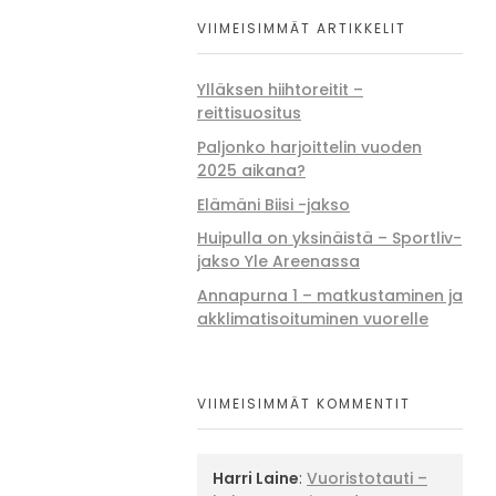
VIIMEISIMMÄT ARTIKKELIT
Ylläksen hiihtoreitit –
reittisuositus
Paljonko harjoittelin vuoden
2025 aikana?
Elämäni Biisi -jakso
Huipulla on yksinäistä – Sportliv-
jakso Yle Areenassa
Annapurna 1 – matkustaminen ja
akklimatisoituminen vuorelle
VIIMEISIMMÄT KOMMENTIT
Harri Laine
:
Vuoristotauti –