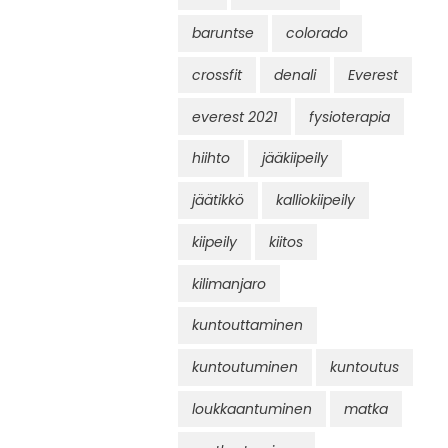
baruntse
colorado
crossfit
denali
Everest
everest 2021
fysioterapia
hiihto
jääkiipeily
jäätikkö
kalliokiipeily
kiipeily
kiitos
kilimanjaro
kuntouttaminen
kuntoutuminen
kuntoutus
loukkaantuminen
matka