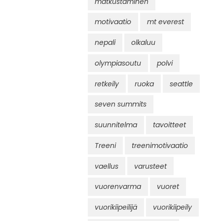
matkustaminen
motivaatio
mt everest
nepali
olkaluu
olympiasoutu
polvi
retkeily
ruoka
seattle
seven summits
suunnitelma
tavoitteet
Treeni
treenimotivaatio
vaellus
varusteet
vuorenvarma
vuoret
vuorikiipeilijä
vuorikiipeily