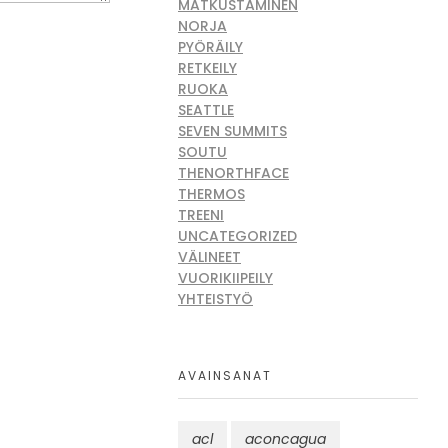
MATKUSTAMINEN
NORJA
PYÖRÄILY
RETKEILY
RUOKA
SEATTLE
SEVEN SUMMITS
SOUTU
THENORTHFACE
THERMOS
TREENI
UNCATEGORIZED
VÄLINEET
VUORIKIIPEILY
YHTEISTYÖ
AVAINSANAT
acl
aconcagua