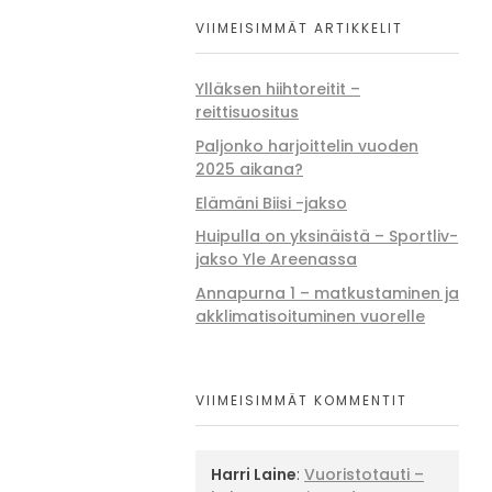
VIIMEISIMMÄT ARTIKKELIT
Ylläksen hiihtoreitit –
reittisuositus
Paljonko harjoittelin vuoden
2025 aikana?
Elämäni Biisi -jakso
Huipulla on yksinäistä – Sportliv-
jakso Yle Areenassa
Annapurna 1 – matkustaminen ja
akklimatisoituminen vuorelle
VIIMEISIMMÄT KOMMENTIT
Harri Laine
:
Vuoristotauti –