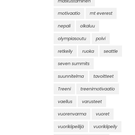
matkustaminen
motivaatio
mt everest
nepali
olkaluu
olympiasoutu
polvi
retkeily
ruoka
seattle
seven summits
suunnitelma
tavoitteet
Treeni
treenimotivaatio
vaellus
varusteet
vuorenvarma
vuoret
vuorikiipeilijä
vuorikiipeily