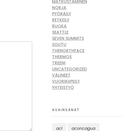
MATKUSTAMINEN
NORJA
PYÖRÄILY
RETKEILY
RUOKA
SEATTLE
SEVEN SUMMITS
SOUTU
THENORTHFACE
THERMOS
TREENI
UNCATEGORIZED
VÄLINEET
VUORIKIIPEILY
YHTEISTYÖ
AVAINSANAT
acl
aconcagua