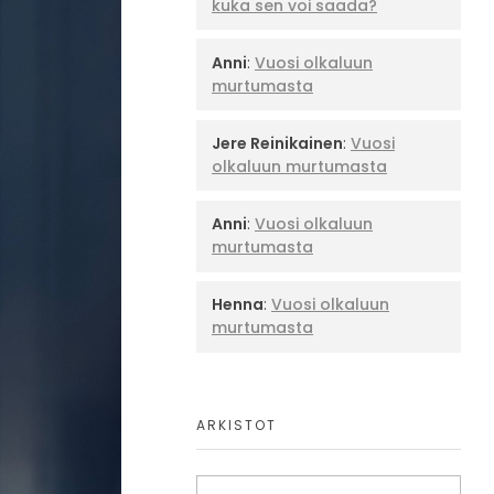
kuka sen voi saada?
Anni
:
Vuosi olkaluun
murtumasta
Jere Reinikainen
:
Vuosi
olkaluun murtumasta
Anni
:
Vuosi olkaluun
murtumasta
Henna
:
Vuosi olkaluun
murtumasta
ARKISTOT