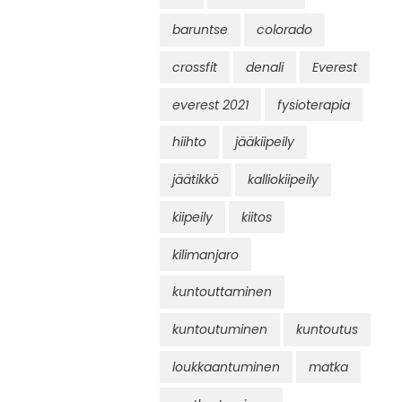
baruntse
colorado
crossfit
denali
Everest
everest 2021
fysioterapia
hiihto
jääkiipeily
jäätikkö
kalliokiipeily
kiipeily
kiitos
kilimanjaro
kuntouttaminen
kuntoutuminen
kuntoutus
loukkaantuminen
matka