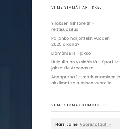
VIIMEISIMMÄT ARTIKKELIT
Ylläksen hiihtoreitit –
reittisuositus
Paljonko harjoittelin vuoden
2025 aikana?
Elämäni Biisi -jakso
Huipulla on yksinäistä – Sportliv-
jakso Yle Areenassa
Annapurna 1 – matkustaminen ja
akklimatisoituminen vuorelle
VIIMEISIMMÄT KOMMENTIT
Harri Laine
:
Vuoristotauti –