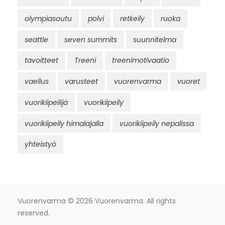
olympiasoutu
polvi
retkeily
ruoka
seattle
seven summits
suunnitelma
tavoitteet
Treeni
treenimotivaatio
vaellus
varusteet
vuorenvarma
vuoret
vuorikiipeilijä
vuorikiipeily
vuorikiipeily himalajalla
vuorikiipeily nepalissa
yhteistyö
Vuorenvarma
© 2026 Vuorenvarma. All rights
reserved.