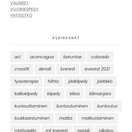
VÄLINEET
VUORIKIIPEILY
YHTEISTYÖ
AVAINSANAT
acl
aconcagua
baruntse
colorado
crossfit
denali
Everest
everest 2021
fysioterapia
hiihto
jääkiipeily
jäätikkö
kalliokiipeily
kiipeily
kiitos
kilimanjaro
kuntouttaminen
kuntoutuminen
kuntoutus
loukkaantuminen
matka
matkustaminen
motivaatio
mt everest
nepali
olkaluu