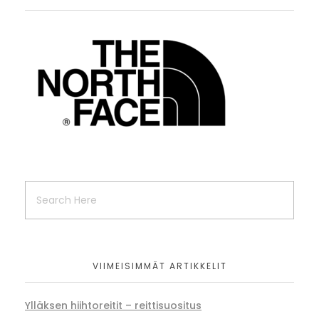
VIIMEISIMMÄT ARTIKKELIT
Ylläksen hiihtoreitit – reittisuositus