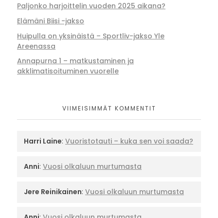
Paljonko harjoittelin vuoden 2025 aikana?
Elämäni Biisi -jakso
Huipulla on yksinäistä – Sportliv-jakso Yle
Areenassa
Annapurna 1 – matkustaminen ja
akklimatisoituminen vuorelle
VIIMEISIMMÄT KOMMENTIT
Harri Laine
:
Vuoristotauti – kuka sen voi saada?
Anni
:
Vuosi olkaluun murtumasta
Jere Reinikainen
:
Vuosi olkaluun murtumasta
Anni
:
Vuosi olkaluun murtumasta