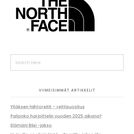
VIIMEISIMMÄT ARTIKKELIT
Ylläksen hiihtoreitit – reittisuositus
Paljonko harjoittelin vuoden 2025 aikana?
Elämäni Biisi -jakso