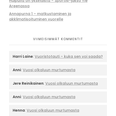
Huipulla on yksinäistä – Sportliv-jakso Yle
Areenassa
Annapurna 1 – matkustaminen ja
akklimatisoituminen vuorelle
VIIMEISIMMÄT KOMMENTIT
Harri Laine
:
Vuoristotauti – kuka sen voi saada?
Anni
:
Vuosi olkaluun murtumasta
Jere Reinikainen
:
Vuosi olkaluun murtumasta
Anni
:
Vuosi olkaluun murtumasta
Henna
:
Vuosi olkaluun murtumasta