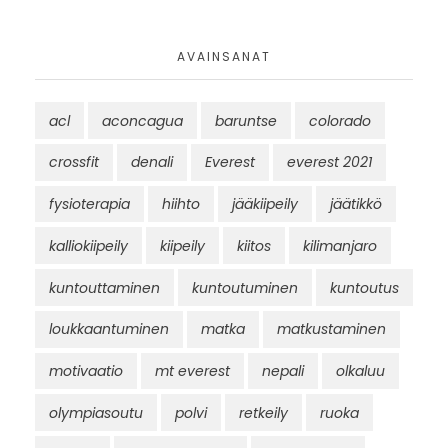
AVAINSANAT
acl
aconcagua
baruntse
colorado
crossfit
denali
Everest
everest 2021
fysioterapia
hiihto
jääkiipeily
jäätikkö
kalliokiipeily
kiipeily
kiitos
kilimanjaro
kuntouttaminen
kuntoutuminen
kuntoutus
loukkaantuminen
matka
matkustaminen
motivaatio
mt everest
nepali
olkaluu
olympiasoutu
polvi
retkeily
ruoka