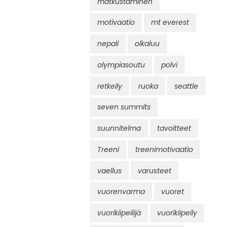
matkustaminen
motivaatio
mt everest
nepali
olkaluu
olympiasoutu
polvi
retkeily
ruoka
seattle
seven summits
suunnitelma
tavoitteet
Treeni
treenimotivaatio
vaellus
varusteet
vuorenvarma
vuoret
vuorikiipeilijä
vuorikiipeily