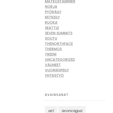
MATKUSTAMINEN
NORJA
PYÖRÄILY
RETKEILY
RUOKA
SEATTLE
SEVEN SUMMITS
SOUTU
THENORTHFACE
THERMOS
TREENI
UNCATEGORIZED
VÄLINEET
VUORIKIIPEILY
YHTEISTYÖ
AVAINSANAT
acl
aconcagua