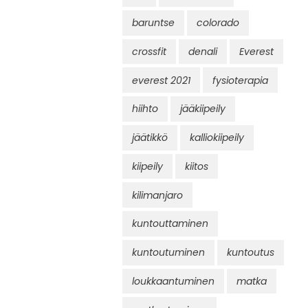
baruntse
colorado
crossfit
denali
Everest
everest 2021
fysioterapia
hiihto
jääkiipeily
jäätikkö
kalliokiipeily
kiipeily
kiitos
kilimanjaro
kuntouttaminen
kuntoutuminen
kuntoutus
loukkaantuminen
matka