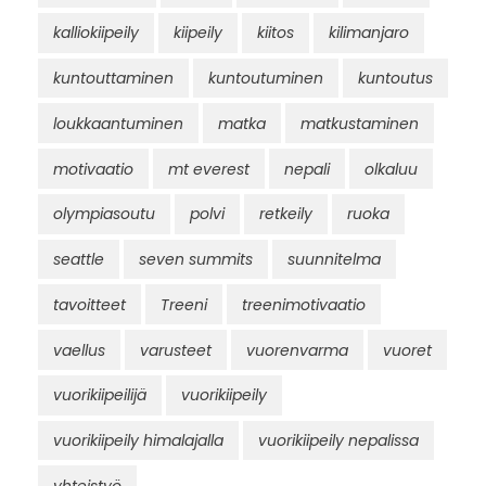
kalliokiipeily
kiipeily
kiitos
kilimanjaro
kuntouttaminen
kuntoutuminen
kuntoutus
loukkaantuminen
matka
matkustaminen
motivaatio
mt everest
nepali
olkaluu
olympiasoutu
polvi
retkeily
ruoka
seattle
seven summits
suunnitelma
tavoitteet
Treeni
treenimotivaatio
vaellus
varusteet
vuorenvarma
vuoret
vuorikiipeilijä
vuorikiipeily
vuorikiipeily himalajalla
vuorikiipeily nepalissa
yhteistyö