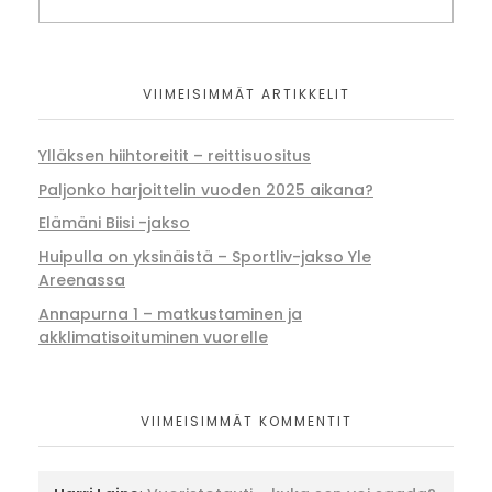
VIIMEISIMMÄT ARTIKKELIT
Ylläksen hiihtoreitit – reittisuositus
Paljonko harjoittelin vuoden 2025 aikana?
Elämäni Biisi -jakso
Huipulla on yksinäistä – Sportliv-jakso Yle
Areenassa
Annapurna 1 – matkustaminen ja
akklimatisoituminen vuorelle
VIIMEISIMMÄT KOMMENTIT