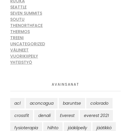
RUOKA
SEATTLE
SEVEN SUMMITS
SOUTU
THENORTHFACE
THERMOS
TREENI
UNCATEGORIZED
VÄLINEET
VUORIKIIPEILY
YHTEISTYÖ
AVAINSANAT
acl
aconcagua
baruntse
colorado
crossfit
denali
Everest
everest 2021
fysioterapia
hiihto
jääkiipeily
jäätikkö