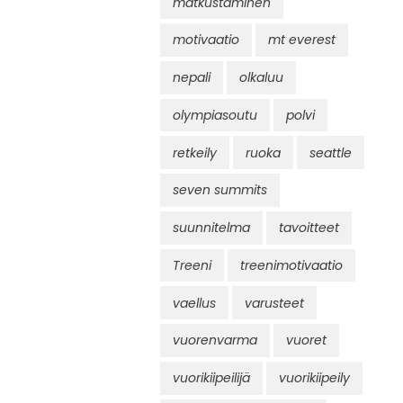
matkustaminen
motivaatio
mt everest
nepali
olkaluu
olympiasoutu
polvi
retkeily
ruoka
seattle
seven summits
suunnitelma
tavoitteet
Treeni
treenimotivaatio
vaellus
varusteet
vuorenvarma
vuoret
vuorikiipeilijä
vuorikiipeily