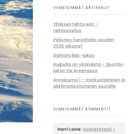
VIIMEISIMMÄT ARTIKKELIT
Ylläksen hiihtoreitit –
reittisuositus
Paljonko harjoittelin vuoden
2025 aikana?
Elämäni Biisi -jakso
Huipulla on yksinäistä – Sportliv-
jakso Yle Areenassa
Annapurna 1 – matkustaminen ja
akklimatisoituminen vuorelle
VIIMEISIMMÄT KOMMENTIT
Harri Laine
:
Vuoristotauti –