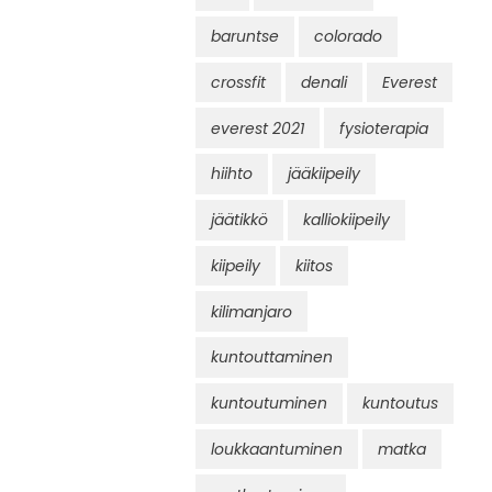
baruntse
colorado
crossfit
denali
Everest
everest 2021
fysioterapia
hiihto
jääkiipeily
jäätikkö
kalliokiipeily
kiipeily
kiitos
kilimanjaro
kuntouttaminen
kuntoutuminen
kuntoutus
loukkaantuminen
matka