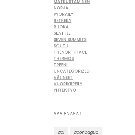
MATKUSTAMINEN
NORJA
PYÖRÄILY
RETKEILY
RUOKA
SEATTLE
SEVEN SUMMITS
SOUTU
THENORTHFACE
THERMOS
TREENI
UNCATEGORIZED
VÄLINEET
VUORIKIIPEILY
YHTEISTYÖ
AVAINSANAT
acl
aconcagua