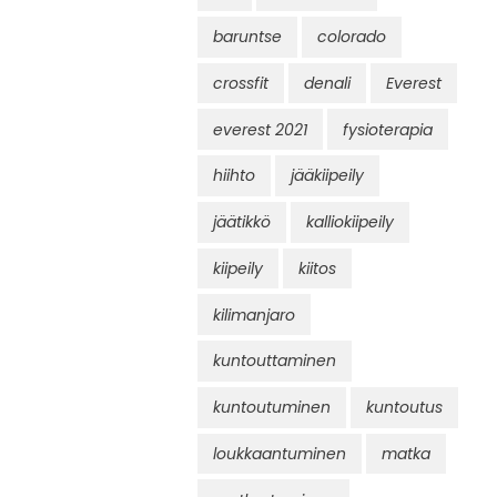
baruntse
colorado
crossfit
denali
Everest
everest 2021
fysioterapia
hiihto
jääkiipeily
jäätikkö
kalliokiipeily
kiipeily
kiitos
kilimanjaro
kuntouttaminen
kuntoutuminen
kuntoutus
loukkaantuminen
matka