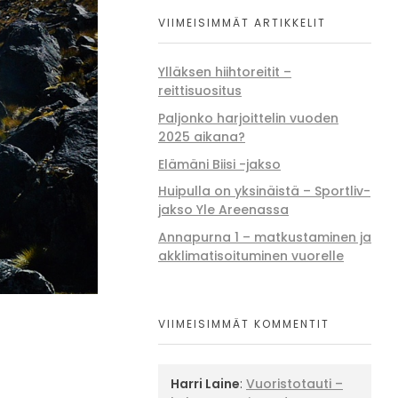
VIIMEISIMMÄT ARTIKKELIT
Ylläksen hiihtoreitit –
reittisuositus
Paljonko harjoittelin vuoden
2025 aikana?
Elämäni Biisi -jakso
Huipulla on yksinäistä – Sportliv-
jakso Yle Areenassa
Annapurna 1 – matkustaminen ja
akklimatisoituminen vuorelle
VIIMEISIMMÄT KOMMENTIT
Harri Laine
:
Vuoristotauti –