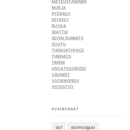
MATKUSTAMINEN
NORJA
PYÖRÄILY
RETKEILY
RUOKA
SEATTLE
SEVEN SUMMITS
SOUTU
THENORTHFACE
THERMOS
TREENI
UNCATEGORIZED
VÄLINEET
VUORIKIIPEILY
YHTEISTYÖ
AVAINSANAT
acl
aconcagua