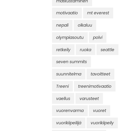
matkustaminen
motivaatio
mt everest
nepali
olkaluu
olympiasoutu
polvi
retkeily
ruoka
seattle
seven summits
suunnitelma
tavoitteet
Treeni
treenimotivaatio
vaellus
varusteet
vuorenvarma
vuoret
vuorikiipeilijä
vuorikiipeily