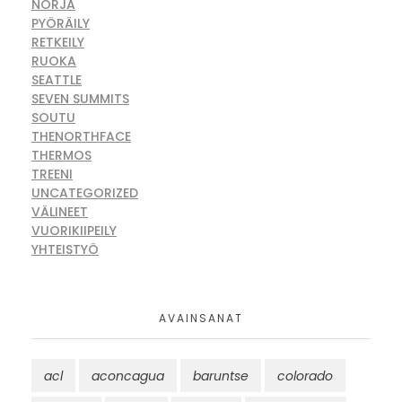
NORJA
PYÖRÄILY
RETKEILY
RUOKA
SEATTLE
SEVEN SUMMITS
SOUTU
THENORTHFACE
THERMOS
TREENI
UNCATEGORIZED
VÄLINEET
VUORIKIIPEILY
YHTEISTYÖ
AVAINSANAT
acl
aconcagua
baruntse
colorado