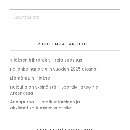
VIIMEISIMMÄT ARTIKKELIT
Ylläksen hiihtoreitit – reittisuositus
Paljonko harjoittelin vuoden 2025 aikana?
Elämäni Biisi -jakso
Huipulla on yksinäistä – Sportliv-jakso Yle
Areenassa
Annapurna 1 – matkustaminen ja
akklimatisoituminen vuorelle