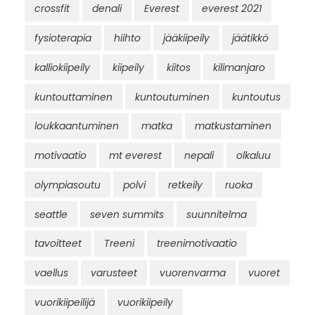
crossfit
denali
Everest
everest 2021
fysioterapia
hiihto
jääkiipeily
jäätikkö
kalliokiipeily
kiipeily
kiitos
kilimanjaro
kuntouttaminen
kuntoutuminen
kuntoutus
loukkaantuminen
matka
matkustaminen
motivaatio
mt everest
nepali
olkaluu
olympiasoutu
polvi
retkeily
ruoka
seattle
seven summits
suunnitelma
tavoitteet
Treeni
treenimotivaatio
vaellus
varusteet
vuorenvarma
vuoret
vuorikiipeilijä
vuorikiipeily