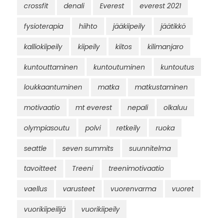
crossfit
denali
Everest
everest 2021
fysioterapia
hiihto
jääkiipeily
jäätikkö
kalliokiipeily
kiipeily
kiitos
kilimanjaro
kuntouttaminen
kuntoutuminen
kuntoutus
loukkaantuminen
matka
matkustaminen
motivaatio
mt everest
nepali
olkaluu
olympiasoutu
polvi
retkeily
ruoka
seattle
seven summits
suunnitelma
tavoitteet
Treeni
treenimotivaatio
vaellus
varusteet
vuorenvarma
vuoret
vuorikiipeilijä
vuorikiipeily