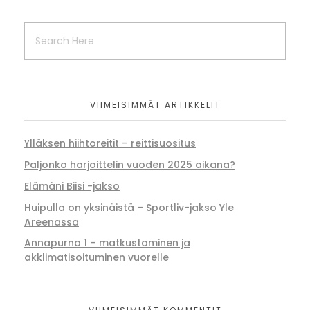
VIIMEISIMMÄT ARTIKKELIT
Ylläksen hiihtoreitit – reittisuositus
Paljonko harjoittelin vuoden 2025 aikana?
Elämäni Biisi -jakso
Huipulla on yksinäistä – Sportliv-jakso Yle
Areenassa
Annapurna 1 – matkustaminen ja
akklimatisoituminen vuorelle