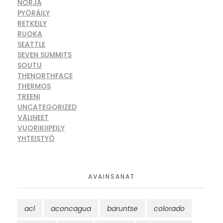
NORJA
PYÖRÄILY
RETKEILY
RUOKA
SEATTLE
SEVEN SUMMITS
SOUTU
THENORTHFACE
THERMOS
TREENI
UNCATEGORIZED
VÄLINEET
VUORIKIIPEILY
YHTEISTYÖ
AVAINSANAT
acl
aconcagua
baruntse
colorado