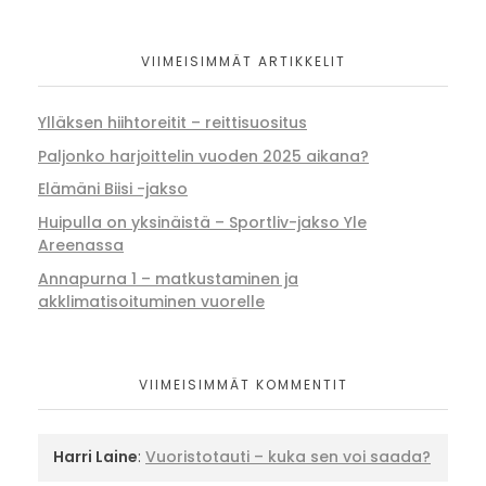
VIIMEISIMMÄT ARTIKKELIT
Ylläksen hiihtoreitit – reittisuositus
Paljonko harjoittelin vuoden 2025 aikana?
Elämäni Biisi -jakso
Huipulla on yksinäistä – Sportliv-jakso Yle
Areenassa
Annapurna 1 – matkustaminen ja
akklimatisoituminen vuorelle
VIIMEISIMMÄT KOMMENTIT
Harri Laine
:
Vuoristotauti – kuka sen voi saada?