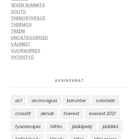
SEVEN SUMMITS
SOUTU
THENORTHFACE
THERMOS
TREENI
UNCATEGORIZED
VÄLINEET
VUORIKIIPEILY
YHTEISTYÖ
AVAINSANAT
acl
aconcagua
baruntse
colorado
crossfit
denali
Everest
everest 2021
fysioterapia
hiihto
jääkiipeily
jäätikkö