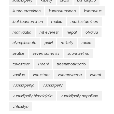
kalliokiipeily
kiipeily
kiitos
kilimanjaro
kuntouttaminen
kuntoutuminen
kuntoutus
loukkaantuminen
matka
matkustaminen
motivaatio
mt everest
nepali
olkaluu
olympiasoutu
polvi
retkeily
ruoka
seattle
seven summits
suunnitelma
tavoitteet
Treeni
treenimotivaatio
vaellus
varusteet
vuorenvarma
vuoret
vuorikiipeilijä
vuorikiipeily
vuorikiipeily himalajalla
vuorikiipeily nepalissa
yhteistyö