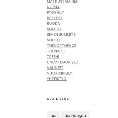
MATKUSTAMINEN
NORJA
PYÖRÄILY
RETKEILY
RUOKA
SEATTLE
SEVEN SUMMITS
SOUTU
THENORTHFACE
THERMOS
TREENI
UNCATEGORIZED
VÄLINEET
VUORIKIIPEILY
YHTEISTYÖ
AVAINSANAT
acl
aconcagua