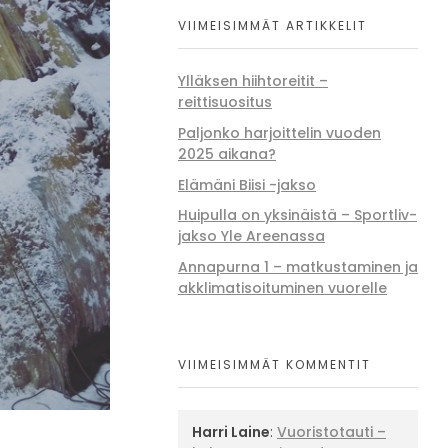
VIIMEISIMMÄT ARTIKKELIT
Ylläksen hiihtoreitit –
reittisuositus
Paljonko harjoittelin vuoden
2025 aikana?
Elämäni Biisi -jakso
Huipulla on yksinäistä – Sportliv-
jakso Yle Areenassa
Annapurna 1 – matkustaminen ja
akklimatisoituminen vuorelle
VIIMEISIMMÄT KOMMENTIT
Harri Laine
:
Vuoristotauti –