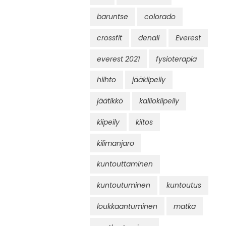
baruntse
colorado
crossfit
denali
Everest
everest 2021
fysioterapia
hiihto
jääkiipeily
jäätikkö
kalliokiipeily
kiipeily
kiitos
kilimanjaro
kuntouttaminen
kuntoutuminen
kuntoutus
loukkaantuminen
matka