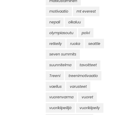
matkustaminen
motivaatio
mt everest
nepali
olkaluu
olympiasoutu
polvi
retkeily
ruoka
seattle
seven summits
suunnitelma
tavoitteet
Treeni
treenimotivaatio
vaellus
varusteet
vuorenvarma
vuoret
vuorikiipeilijä
vuorikiipeily