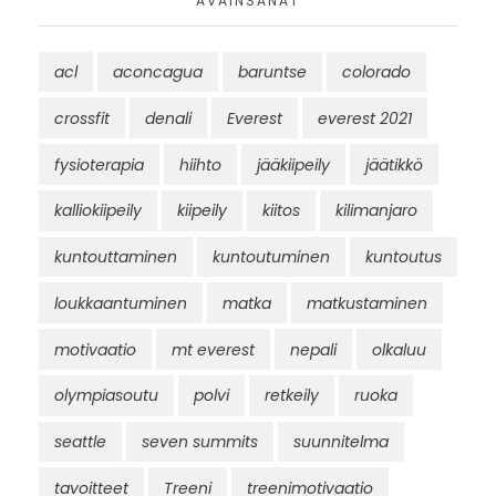
AVAINSANAT
acl
aconcagua
baruntse
colorado
crossfit
denali
Everest
everest 2021
fysioterapia
hiihto
jääkiipeily
jäätikkö
kalliokiipeily
kiipeily
kiitos
kilimanjaro
kuntouttaminen
kuntoutuminen
kuntoutus
loukkaantuminen
matka
matkustaminen
motivaatio
mt everest
nepali
olkaluu
olympiasoutu
polvi
retkeily
ruoka
seattle
seven summits
suunnitelma
tavoitteet
Treeni
treenimotivaatio