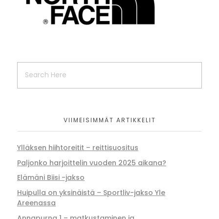
VIIMEISIMMÄT ARTIKKELIT
Ylläksen hiihtoreitit – reittisuositus
Paljonko harjoittelin vuoden 2025 aikana?
Elämäni Biisi -jakso
Huipulla on yksinäistä – Sportliv-jakso Yle
Areenassa
Annapurna 1 – matkustaminen ja