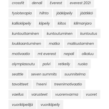
crossfit
denali
Everest
everest 2021
fysioterapia
hiihto
jääkiipeily
jäätikkö
kalliokiipeily
kiipeily
kiitos
kilimanjaro
kuntouttaminen
kuntoutuminen
kuntoutus
loukkaantuminen
matka
matkustaminen
motivaatio
mt everest
nepali
olkaluu
olympiasoutu
polvi
retkeily
ruoka
seattle
seven summits
suunnitelma
tavoitteet
Treeni
treenimotivaatio
vaellus
varusteet
vuorenvarma
vuoret
vuorikiipeilijä
vuorikiipeily