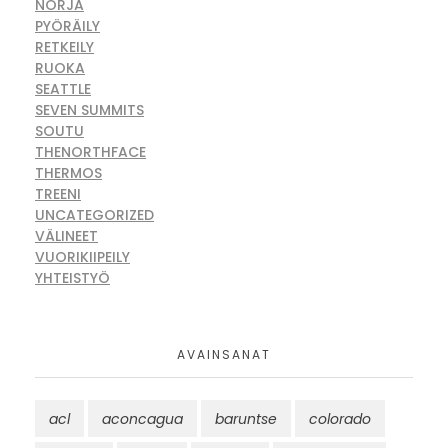
NORJA
PYÖRÄILY
RETKEILY
RUOKA
SEATTLE
SEVEN SUMMITS
SOUTU
THENORTHFACE
THERMOS
TREENI
UNCATEGORIZED
VÄLINEET
VUORIKIIPEILY
YHTEISTYÖ
AVAINSANAT
acl
aconcagua
baruntse
colorado