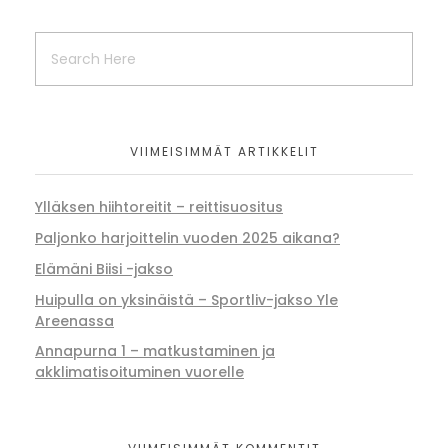
VIIMEISIMMÄT ARTIKKELIT
Ylläksen hiihtoreitit – reittisuositus
Paljonko harjoittelin vuoden 2025 aikana?
Elämäni Biisi -jakso
Huipulla on yksinäistä – Sportliv-jakso Yle
Areenassa
Annapurna 1 – matkustaminen ja
akklimatisoituminen vuorelle