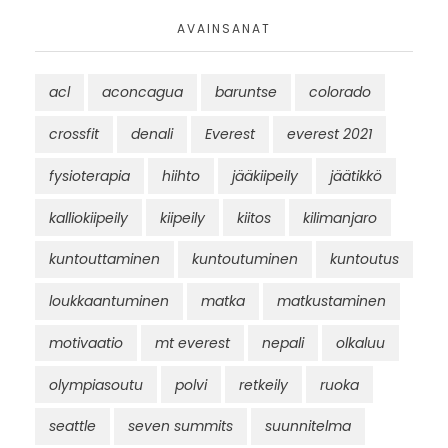
AVAINSANAT
acl
aconcagua
baruntse
colorado
crossfit
denali
Everest
everest 2021
fysioterapia
hiihto
jääkiipeily
jäätikkö
kalliokiipeily
kiipeily
kiitos
kilimanjaro
kuntouttaminen
kuntoutuminen
kuntoutus
loukkaantuminen
matka
matkustaminen
motivaatio
mt everest
nepali
olkaluu
olympiasoutu
polvi
retkeily
ruoka
seattle
seven summits
suunnitelma