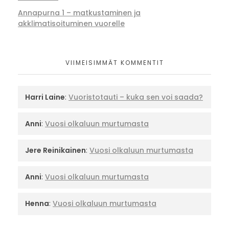
Annapurna 1 – matkustaminen ja
akklimatisoituminen vuorelle
VIIMEISIMMÄT KOMMENTIT
Harri Laine
:
Vuoristotauti – kuka sen voi saada?
Anni
:
Vuosi olkaluun murtumasta
Jere Reinikainen
:
Vuosi olkaluun murtumasta
Anni
:
Vuosi olkaluun murtumasta
Henna
:
Vuosi olkaluun murtumasta