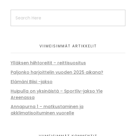
VIIMEISIMMÄT ARTIKKELIT
Ylläksen hiihtoreitit – reittisuositus
Paljonko harjoittelin vuoden 2025 aikana?
Elämäni Biisi -jakso
Huipulla on yksinäistä – Sportliv-jakso Yle
Areenassa
Annapurna 1 – matkustaminen ja
akklimatisoituminen vuorelle