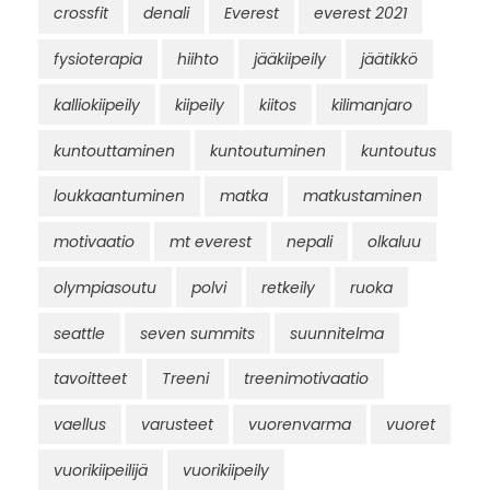
crossfit
denali
Everest
everest 2021
fysioterapia
hiihto
jääkiipeily
jäätikkö
kalliokiipeily
kiipeily
kiitos
kilimanjaro
kuntouttaminen
kuntoutuminen
kuntoutus
loukkaantuminen
matka
matkustaminen
motivaatio
mt everest
nepali
olkaluu
olympiasoutu
polvi
retkeily
ruoka
seattle
seven summits
suunnitelma
tavoitteet
Treeni
treenimotivaatio
vaellus
varusteet
vuorenvarma
vuoret
vuorikiipeilijä
vuorikiipeily