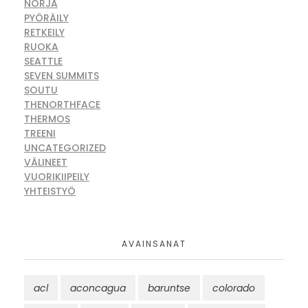
NORJA
PYÖRÄILY
RETKEILY
RUOKA
SEATTLE
SEVEN SUMMITS
SOUTU
THENORTHFACE
THERMOS
TREENI
UNCATEGORIZED
VÄLINEET
VUORIKIIPEILY
YHTEISTYÖ
AVAINSANAT
acl
aconcagua
baruntse
colorado