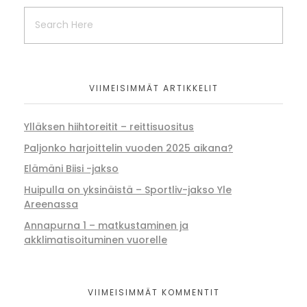
VIIMEISIMMÄT ARTIKKELIT
Ylläksen hiihtoreitit – reittisuositus
Paljonko harjoittelin vuoden 2025 aikana?
Elämäni Biisi -jakso
Huipulla on yksinäistä – Sportliv-jakso Yle
Areenassa
Annapurna 1 – matkustaminen ja
akklimatisoituminen vuorelle
VIIMEISIMMÄT KOMMENTIT