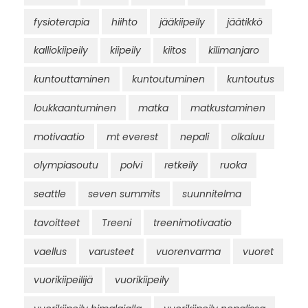
fysioterapia
hiihto
jääkiipeily
jäätikkö
kalliokiipeily
kiipeily
kiitos
kilimanjaro
kuntouttaminen
kuntoutuminen
kuntoutus
loukkaantuminen
matka
matkustaminen
motivaatio
mt everest
nepali
olkaluu
olympiasoutu
polvi
retkeily
ruoka
seattle
seven summits
suunnitelma
tavoitteet
Treeni
treenimotivaatio
vaellus
varusteet
vuorenvarma
vuoret
vuorikiipeilijä
vuorikiipeily