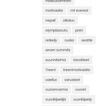
matkustaminen
motivaatio
mt everest
nepali
olkaluu
olympiasoutu
polvi
retkeily
ruoka
seattle
seven summits
suunnitelma
tavoitteet
Treeni
treenimotivaatio
vaellus
varusteet
vuorenvarma
vuoret
vuorikiipeilijä
vuorikiipeily