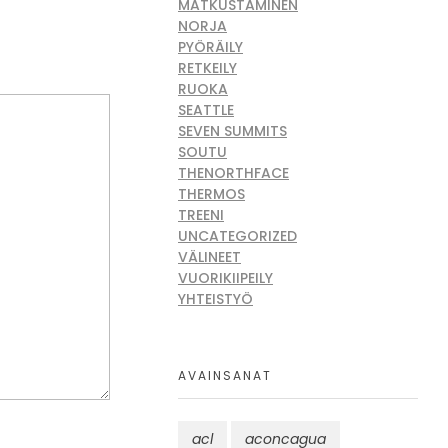
MATKUSTAMINEN
NORJA
PYÖRÄILY
RETKEILY
RUOKA
SEATTLE
SEVEN SUMMITS
SOUTU
THENORTHFACE
THERMOS
TREENI
UNCATEGORIZED
VÄLINEET
VUORIKIIPEILY
YHTEISTYÖ
AVAINSANAT
acl
aconcagua