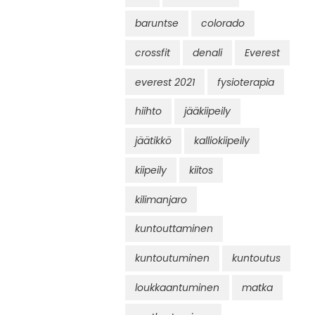
baruntse
colorado
crossfit
denali
Everest
everest 2021
fysioterapia
hiihto
jääkiipeily
jäätikkö
kalliokiipeily
kiipeily
kiitos
kilimanjaro
kuntouttaminen
kuntoutuminen
kuntoutus
loukkaantuminen
matka