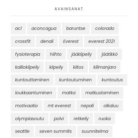
AVAINSANAT
acl
aconcagua
baruntse
colorado
crossfit
denali
Everest
everest 2021
fysioterapia
hiihto
jääkiipeily
jäätikkö
kalliokiipeily
kiipeily
kiitos
kilimanjaro
kuntouttaminen
kuntoutuminen
kuntoutus
loukkaantuminen
matka
matkustaminen
motivaatio
mt everest
nepali
olkaluu
olympiasoutu
polvi
retkeily
ruoka
seattle
seven summits
suunnitelma