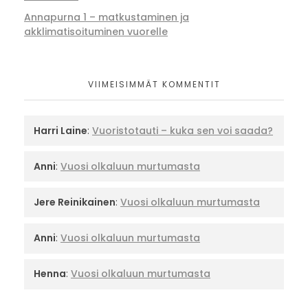
Annapurna 1 – matkustaminen ja
akklimatisoituminen vuorelle
VIIMEISIMMÄT KOMMENTIT
Harri Laine
:
Vuoristotauti – kuka sen voi saada?
Anni
:
Vuosi olkaluun murtumasta
Jere Reinikainen
:
Vuosi olkaluun murtumasta
Anni
:
Vuosi olkaluun murtumasta
Henna
:
Vuosi olkaluun murtumasta