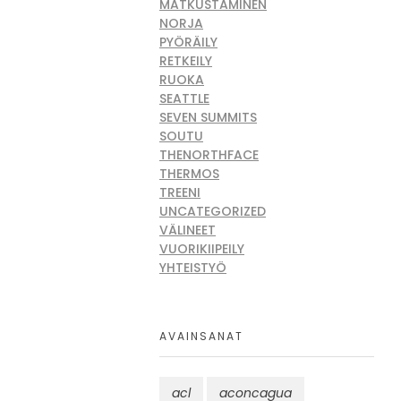
MATKUSTAMINEN
NORJA
PYÖRÄILY
RETKEILY
RUOKA
SEATTLE
SEVEN SUMMITS
SOUTU
THENORTHFACE
THERMOS
TREENI
UNCATEGORIZED
VÄLINEET
VUORIKIIPEILY
YHTEISTYÖ
AVAINSANAT
acl
aconcagua