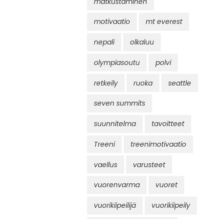
matkustaminen
motivaatio
mt everest
nepali
olkaluu
olympiasoutu
polvi
retkeily
ruoka
seattle
seven summits
suunnitelma
tavoitteet
Treeni
treenimotivaatio
vaellus
varusteet
vuorenvarma
vuoret
vuorikiipeilijä
vuorikiipeily