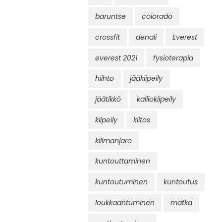
baruntse
colorado
crossfit
denali
Everest
everest 2021
fysioterapia
hiihto
jääkiipeily
jäätikkö
kalliokiipeily
kiipeily
kiitos
kilimanjaro
kuntouttaminen
kuntoutuminen
kuntoutus
loukkaantuminen
matka