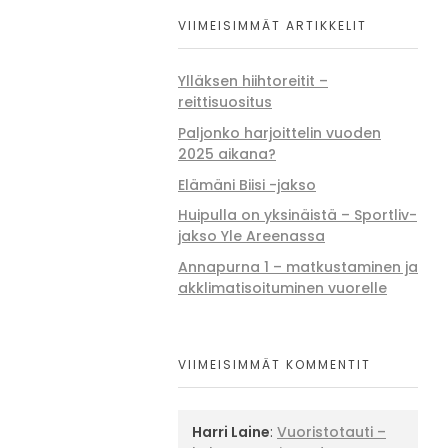
VIIMEISIMMÄT ARTIKKELIT
Ylläksen hiihtoreitit –
reittisuositus
Paljonko harjoittelin vuoden
2025 aikana?
Elämäni Biisi -jakso
Huipulla on yksinäistä – Sportliv-
jakso Yle Areenassa
Annapurna 1 – matkustaminen ja
akklimatisoituminen vuorelle
VIIMEISIMMÄT KOMMENTIT
Harri Laine
:
Vuoristotauti –