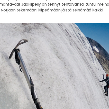
a mahtavaa! Jääkiipeily on tehnyt tehtävänsä, tuntui mein
iin Norjaan tekemään: kiipeämään jäistä seinämää kaikki