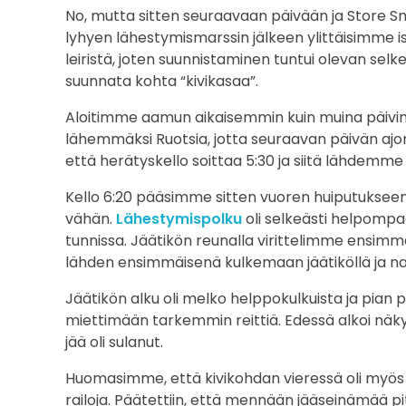
No, mutta sitten seuraavaan päivään ja Store Smo
lyhyen lähestymismarssin jälkeen ylittäisimme iso
leiristä, joten suunnistaminen tuntui olevan sel
suunnata kohta “kivikasaa”.
Aloitimme aamun aikaisemmin kuin muina päivinä,
lähemmäksi Ruotsia, jotta seuraavan päivän ajomat
että herätyskello soittaa 5:30 ja siitä lähdemme
Kello 6:20 pääsimme sitten vuoren huiputukseen j
vähän.
Lähestymispolku
oli selkeästi helpompa
tunnissa. Jäätikön reunalla virittelimme ensimmäi
lähden ensimmäisenä kulkemaan jäätiköllä ja nav
Jäätikön alku oli melko helppokulkuista ja pian pä
miettimään tarkemmin reittiä. Edessä alkoi näky
jää oli sulanut.
Huomasimme, että kivikohdan vieressä oli myös jy
railoja. Päätettiin, että mennään jääseinämää pit