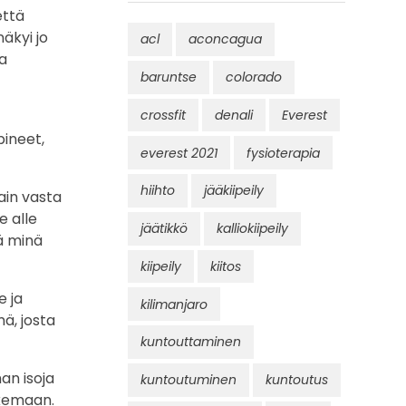
että
näkyi jo
acl
aconcagua
aa
baruntse
colorado
crossfit
denali
Everest
pineet,
everest 2021
fysioterapia
hiihto
jääkiipeily
ain vasta
e alle
jäätikkö
kalliokiipeily
tä minä
kiipeily
kiitos
e ja
kilimanjaro
ä, josta
kuntouttaminen
an isoja
kuntoutuminen
kuntoutus
lkemaan.