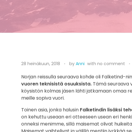
S
28 heinäkuun, 2018
by
Anni
with
no comment
t
Norjan reissulla seuraava kohde oli Falketind-ni
o
vuoren teknisistä osuuksista.
Tämä seuraava vuo
r
köysistön kolmas jäsen lähti jatkamaan omaa reissu
meille sopiva vuori.
e
Toinen asia, jonka halusin
Falketindin lisäksi te
S
on kehuttu useaan eri otteeseen usean eri henk
onneksi menimme, sillä maisemat olivat huikeit
m
Maisemat vaihtelivat ja välillä mentiin jyrkkää serp