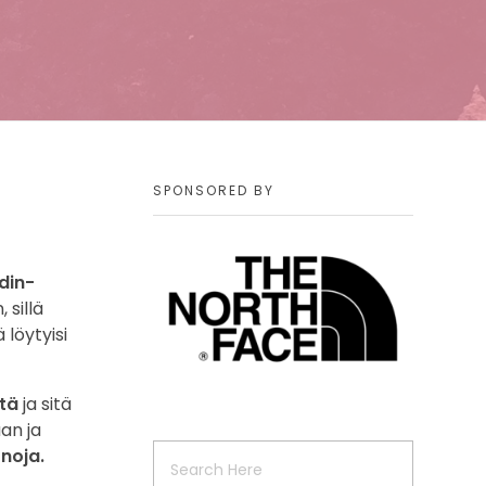
SPONSORED BY
din-
 sillä
 löytyisi
itä
ja sitä
an ja
onoja.