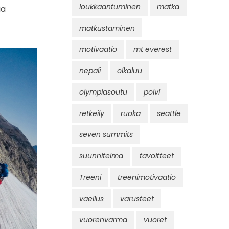
loukkaantuminen
matka
aa
matkustaminen
motivaatio
mt everest
nepali
olkaluu
olympiasoutu
polvi
retkeily
ruoka
seattle
seven summits
suunnitelma
tavoitteet
Treeni
treenimotivaatio
vaellus
varusteet
vuorenvarma
vuoret