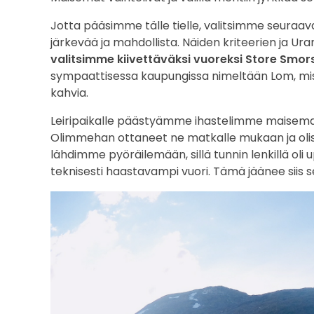
o
Jotta pääsimme tälle tielle, valitsimme seuraava
järkevää ja mahdollista. Näiden kriteerien ja U
r
valitsimme kiivettäväksi vuoreksi Store Smor
sympaattisessa kaupungissa nimeltään Lom, missä 
s
kahvia.
t
Leiripaikalle päästyämme ihastelimme maisema
a
Olimmehan ottaneet ne matkalle mukaan ja olisi ol
lähdimme pyöräilemään, sillä tunnin lenkillä oli
b
teknisesti haastavampi vuori. Tämä jäänee siis 
b
t
i
n