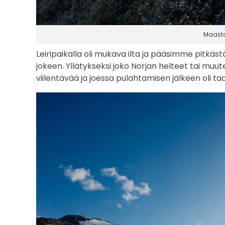
p
e
Maasto
ä
Leiripaikalla oli mukava ilta ja pääsimme pitkäst
jokeen. Yllätykseksi joko Norjan helteet tai muu
m
viilentävää ja joessa pulahtamisen jälkeen oli t
i
n
e
n