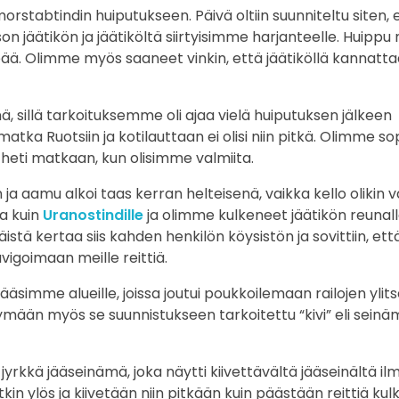
rstabtindin huiputukseen. Päivä oltiin suunniteltu siten, 
n jäätikön ja jäätiköltä siirtyisimme harjanteelle. Huippu 
keää. Olimme myös saaneet vinkin, että jäätiköllä kannatt
 sillä tarkoituksemme oli ajaa vielä huiputuksen jälkeen
ka Ruotsiin ja kotilauttaan ei olisi niin pitkä. Olimme so
 heti matkaan, kun olisimme valmiita.
a aamu alkoi taas kerran helteisenä, vaikka kello olikin v
a kuin
Uranostindille
ja olimme kulkeneet jäätikön reunall
stä kertaa siis kahden henkilön köysistön ja sovittiin, et
igoimaan meille reittiä.
äsimme alueille, joissa joutui poukkoilemaan railojen ylits
mään myös se suunnistukseen tarkoitettu “kivi” eli seinäm
rkkä jääseinämä, joka näytti kiivettävältä jääseinältä ilm
kin ylös ja kiivetään niin pitkään kuin päästään reittiä ku