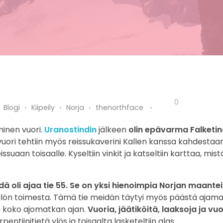
0
Blogi
Kiipeily
Norja
thenorthface
minen vuori.
Uranostindin
jälkeen
olin epävarma Falketin
ri tehtiin myös reissukaverini Kallen kanssa kahdestaan,
aan toisaalle. Kyseltiin vinkit ja katseltiin karttaa, mistä
hdä oli ajaa tie 55. Se on yksi hienoimpia Norjan maante
ilön toimesta. Tämä tie meidän täytyi myös päästä ajama
a koko ajomatkan ajan.
Vuoria, jäätiköitä, laaksoja ja vu
entiinitietä ylös ja toisaalta lasketeltiin alas.