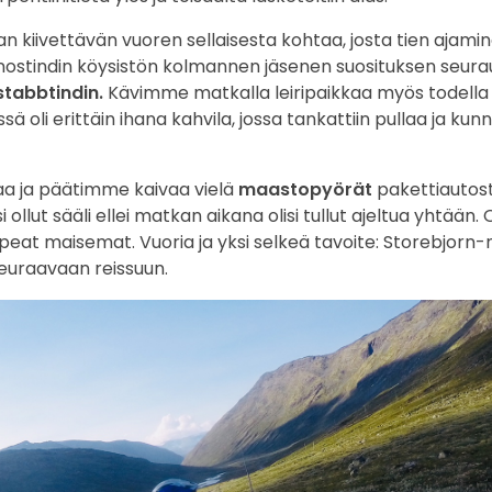
n kiivettävän vuoren sellaisesta kohtaa, josta tien ajamine
ranostindin köysistön kolmannen jäsenen suosituksen seur
stabbtindin.
Kävimme matkalla leiripaikkaa myös todella
oli erittäin ihana kahvila, jossa tankattiin pullaa ja kun
a ja päätimme kaivaa vielä
maastopyörät
pakettiautosta
lut sääli ellei matkan aikana olisi tullut ajeltua yhtään.
 upeat maisemat. Vuoria ja yksi selkeä tavoite: Storebjorn
seuraavaan reissuun.