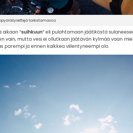
pyöräilyreittejä tarkistamassa
ä aikaan “
suihkuun
” eli pulahtamaan jäätiköstä sulanees
ten vain, mutta vesi ei ollutkaan jäätävän kylmää vaan mie
aas parempi ja ennen kaikkea viilentyneempi olo.