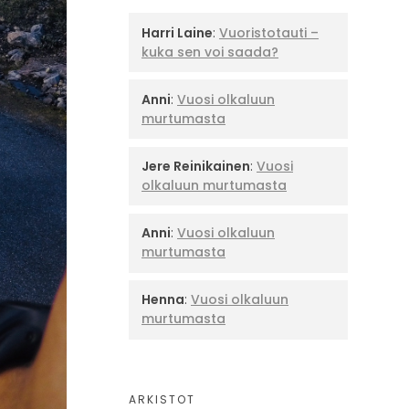
Harri Laine
:
Vuoristotauti –
kuka sen voi saada?
Anni
:
Vuosi olkaluun
murtumasta
Jere Reinikainen
:
Vuosi
olkaluun murtumasta
Anni
:
Vuosi olkaluun
murtumasta
Henna
:
Vuosi olkaluun
murtumasta
ARKISTOT