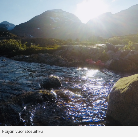
Norjan vuoristosuihku