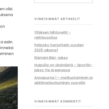
n olisi
auksena
VIIMEISIMMÄT ARTIKKELIT
non
Ylläksen hiihtoreitit –
reittisuositus
 esiin.
Paljonko harjoittelin vuoden
 Onneksi
2025 aikana?
-niminen
Elämäni Biisi -jakso
Huipulla on yksinäistä – Sportliv-
jakso Yle Areenassa
Annapurna 1 – matkustaminen ja
akklimatisoituminen vuorelle
VIIMEISIMMÄT KOMMENTIT