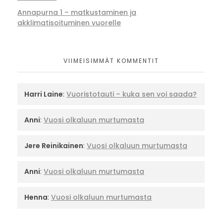
Annapurna 1 – matkustaminen ja
akklimatisoituminen vuorelle
VIIMEISIMMÄT KOMMENTIT
Harri Laine
:
Vuoristotauti – kuka sen voi saada?
Anni
:
Vuosi olkaluun murtumasta
Jere Reinikainen
:
Vuosi olkaluun murtumasta
Anni
:
Vuosi olkaluun murtumasta
Henna
:
Vuosi olkaluun murtumasta