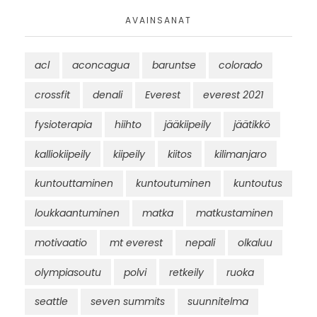
AVAINSANAT
acl
aconcagua
baruntse
colorado
crossfit
denali
Everest
everest 2021
fysioterapia
hiihto
jääkiipeily
jäätikkö
kalliokiipeily
kiipeily
kiitos
kilimanjaro
kuntouttaminen
kuntoutuminen
kuntoutus
loukkaantuminen
matka
matkustaminen
motivaatio
mt everest
nepali
olkaluu
olympiasoutu
polvi
retkeily
ruoka
seattle
seven summits
suunnitelma