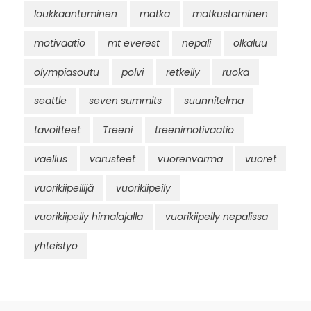
loukkaantuminen
matka
matkustaminen
motivaatio
mt everest
nepali
olkaluu
olympiasoutu
polvi
retkeily
ruoka
seattle
seven summits
suunnitelma
tavoitteet
Treeni
treenimotivaatio
vaellus
varusteet
vuorenvarma
vuoret
vuorikiipeilijä
vuorikiipeily
vuorikiipeily himalajalla
vuorikiipeily nepalissa
yhteistyö