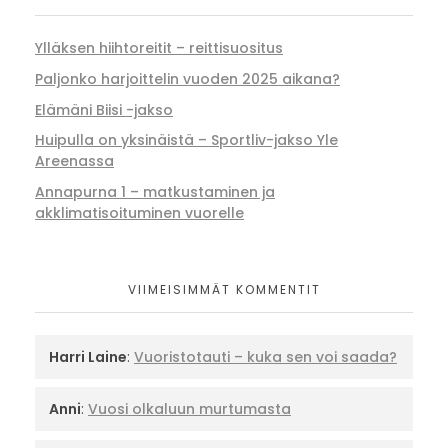
Ylläksen hiihtoreitit – reittisuositus
Paljonko harjoittelin vuoden 2025 aikana?
Elämäni Biisi -jakso
Huipulla on yksinäistä – Sportliv-jakso Yle
Areenassa
Annapurna 1 – matkustaminen ja
akklimatisoituminen vuorelle
VIIMEISIMMÄT KOMMENTIT
Harri Laine
:
Vuoristotauti – kuka sen voi saada?
Anni
:
Vuosi olkaluun murtumasta