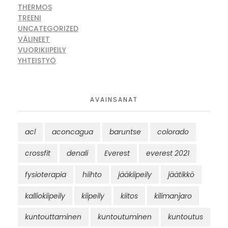
THERMOS
TREENI
UNCATEGORIZED
VÄLINEET
VUORIKIIPEILY
YHTEISTYÖ
AVAINSANAT
acl
aconcagua
baruntse
colorado
crossfit
denali
Everest
everest 2021
fysioterapia
hiihto
jääkiipeily
jäätikkö
kalliokiipeily
kiipeily
kiitos
kilimanjaro
kuntouttaminen
kuntoutuminen
kuntoutus