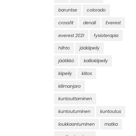
baruntse
colorado
crossfit
denali
Everest
everest 2021
fysioterapia
hiihto
jääkiipeily
jäätikkö
kalliokiipeily
kiipeily
kiitos
kilimanjaro
kuntouttaminen
kuntoutuminen
kuntoutus
loukkaantuminen
matka