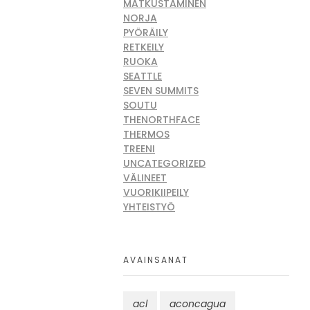
MATKUSTAMINEN
NORJA
PYÖRÄILY
RETKEILY
RUOKA
SEATTLE
SEVEN SUMMITS
SOUTU
THENORTHFACE
THERMOS
TREENI
UNCATEGORIZED
VÄLINEET
VUORIKIIPEILY
YHTEISTYÖ
AVAINSANAT
acl
aconcagua