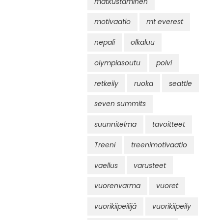
matkustaminen
motivaatio
mt everest
nepali
olkaluu
olympiasoutu
polvi
retkeily
ruoka
seattle
seven summits
suunnitelma
tavoitteet
Treeni
treenimotivaatio
vaellus
varusteet
vuorenvarma
vuoret
vuorikiipeilijä
vuorikiipeily