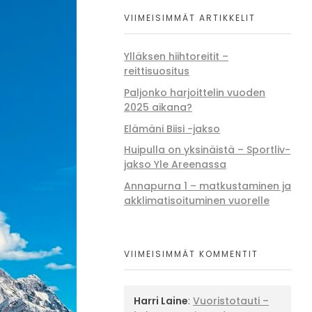
VIIMEISIMMÄT ARTIKKELIT
Ylläksen hiihtoreitit –
reittisuositus
Paljonko harjoittelin vuoden
2025 aikana?
Elämäni Biisi -jakso
Huipulla on yksinäistä – Sportliv-
jakso Yle Areenassa
Annapurna 1 – matkustaminen ja
akklimatisoituminen vuorelle
VIIMEISIMMÄT KOMMENTIT
Harri Laine
:
Vuoristotauti –