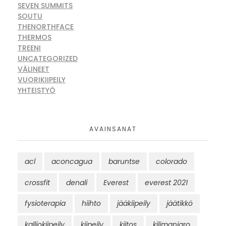
SEVEN SUMMITS
SOUTU
THENORTHFACE
THERMOS
TREENI
UNCATEGORIZED
VÄLINEET
VUORIKIIPEILY
YHTEISTYÖ
AVAINSANAT
acl
aconcagua
baruntse
colorado
crossfit
denali
Everest
everest 2021
fysioterapia
hiihto
jääkiipeily
jäätikkö
kalliokiipeily
kiipeily
kiitos
kilimanjaro