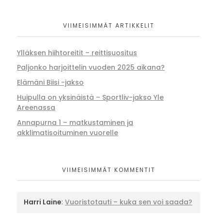
VIIMEISIMMÄT ARTIKKELIT
Ylläksen hiihtoreitit – reittisuositus
Paljonko harjoittelin vuoden 2025 aikana?
Elämäni Biisi -jakso
Huipulla on yksinäistä – Sportliv-jakso Yle
Areenassa
Annapurna 1 – matkustaminen ja
akklimatisoituminen vuorelle
VIIMEISIMMÄT KOMMENTIT
Harri Laine
:
Vuoristotauti – kuka sen voi saada?