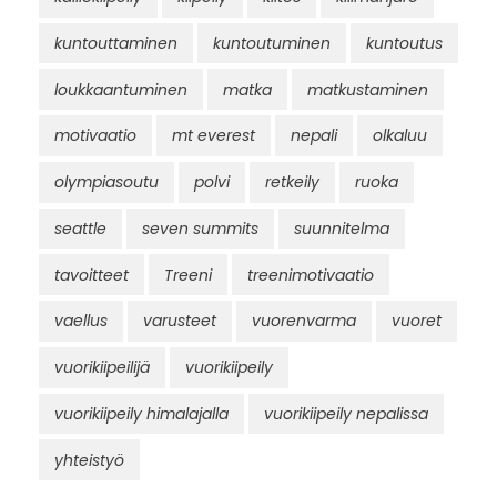
kuntouttaminen
kuntoutuminen
kuntoutus
loukkaantuminen
matka
matkustaminen
motivaatio
mt everest
nepali
olkaluu
olympiasoutu
polvi
retkeily
ruoka
seattle
seven summits
suunnitelma
tavoitteet
Treeni
treenimotivaatio
vaellus
varusteet
vuorenvarma
vuoret
vuorikiipeilijä
vuorikiipeily
vuorikiipeily himalajalla
vuorikiipeily nepalissa
yhteistyö