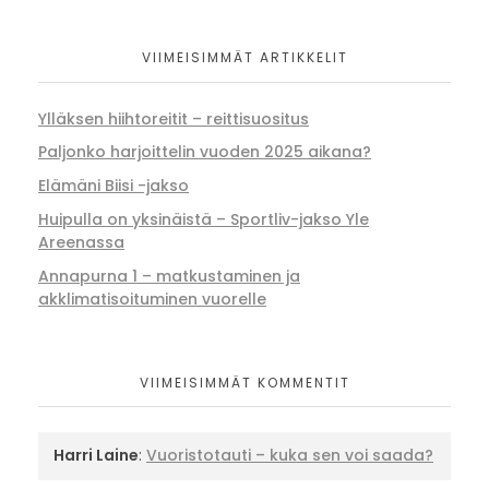
VIIMEISIMMÄT ARTIKKELIT
Ylläksen hiihtoreitit – reittisuositus
Paljonko harjoittelin vuoden 2025 aikana?
Elämäni Biisi -jakso
Huipulla on yksinäistä – Sportliv-jakso Yle
Areenassa
Annapurna 1 – matkustaminen ja
akklimatisoituminen vuorelle
VIIMEISIMMÄT KOMMENTIT
Harri Laine
:
Vuoristotauti – kuka sen voi saada?