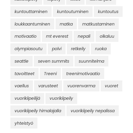
kuntouttaminen
kuntoutuminen
kuntoutus
loukkaantuminen
matka
matkustaminen
motivaatio
mt everest
nepali
olkaluu
olympiasoutu
polvi
retkeily
ruoka
seattle
seven summits
suunnitelma
tavoitteet
Treeni
treenimotivaatio
vaellus
varusteet
vuorenvarma
vuoret
vuorikiipeilijä
vuorikiipeily
vuorikiipeily himalajalla
vuorikiipeily nepalissa
yhteistyö