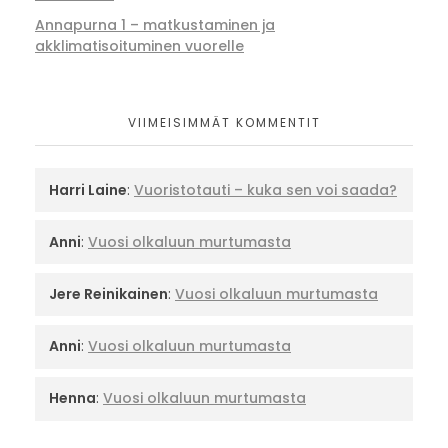
Annapurna 1 – matkustaminen ja
akklimatisoituminen vuorelle
VIIMEISIMMÄT KOMMENTIT
Harri Laine
:
Vuoristotauti – kuka sen voi saada?
Anni
:
Vuosi olkaluun murtumasta
Jere Reinikainen
:
Vuosi olkaluun murtumasta
Anni
:
Vuosi olkaluun murtumasta
Henna
:
Vuosi olkaluun murtumasta