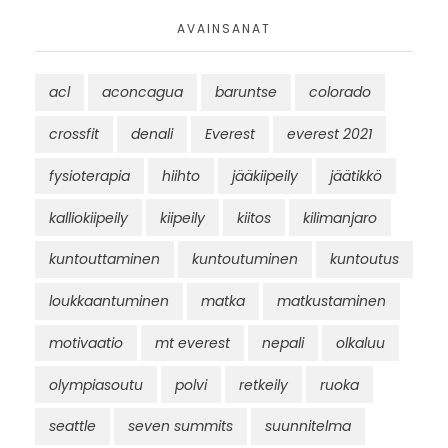
AVAINSANAT
acl
aconcagua
baruntse
colorado
crossfit
denali
Everest
everest 2021
fysioterapia
hiihto
jääkiipeily
jäätikkö
kalliokiipeily
kiipeily
kiitos
kilimanjaro
kuntouttaminen
kuntoutuminen
kuntoutus
loukkaantuminen
matka
matkustaminen
motivaatio
mt everest
nepali
olkaluu
olympiasoutu
polvi
retkeily
ruoka
seattle
seven summits
suunnitelma