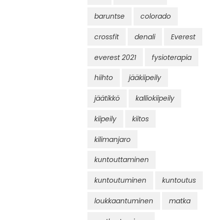
baruntse
colorado
crossfit
denali
Everest
everest 2021
fysioterapia
hiihto
jääkiipeily
jäätikkö
kalliokiipeily
kiipeily
kiitos
kilimanjaro
kuntouttaminen
kuntoutuminen
kuntoutus
loukkaantuminen
matka