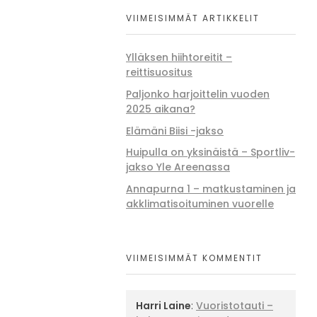
VIIMEISIMMÄT ARTIKKELIT
Ylläksen hiihtoreitit –
reittisuositus
Paljonko harjoittelin vuoden
2025 aikana?
Elämäni Biisi -jakso
Huipulla on yksinäistä – Sportliv-
jakso Yle Areenassa
Annapurna 1 – matkustaminen ja
akklimatisoituminen vuorelle
VIIMEISIMMÄT KOMMENTIT
Harri Laine
:
Vuoristotauti –