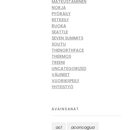
MATKUSTAMINEN
NORJA
PYÖRÄILY
RETKEILY
RUOKA
SEATTLE
SEVEN SUMMITS
SOUTU
THENORTHFACE
THERMOS
TREENI
UNCATEGORIZED
VÄLINEET
VUORIKIIPEILY
YHTEISTYÖ
AVAINSANAT
acl
aconcagua