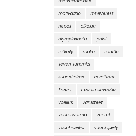
matkustaminen
motivaatio
mt everest
nepali
olkaluu
olympiasoutu
polvi
retkeily
ruoka
seattle
seven summits
suunnitelma
tavoitteet
Treeni
treenimotivaatio
vaellus
varusteet
vuorenvarma
vuoret
vuorikiipeilijä
vuorikiipeily