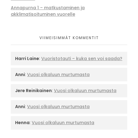
Annapurna 1 – matkustaminen ja
akklimatisoituminen vuorelle
VIIMEISIMMÄT KOMMENTIT
Harri Laine
:
Vuoristotauti – kuka sen voi saada?
Anni
:
Vuosi olkaluun murtumasta
Jere Reinikainen
:
Vuosi olkaluun murtumasta
Anni
:
Vuosi olkaluun murtumasta
Henna
:
Vuosi olkaluun murtumasta