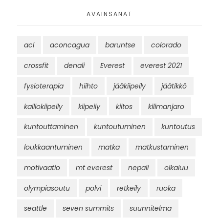
AVAINSANAT
acl
aconcagua
baruntse
colorado
crossfit
denali
Everest
everest 2021
fysioterapia
hiihto
jääkiipeily
jäätikkö
kalliokiipeily
kiipeily
kiitos
kilimanjaro
kuntouttaminen
kuntoutuminen
kuntoutus
loukkaantuminen
matka
matkustaminen
motivaatio
mt everest
nepali
olkaluu
olympiasoutu
polvi
retkeily
ruoka
seattle
seven summits
suunnitelma