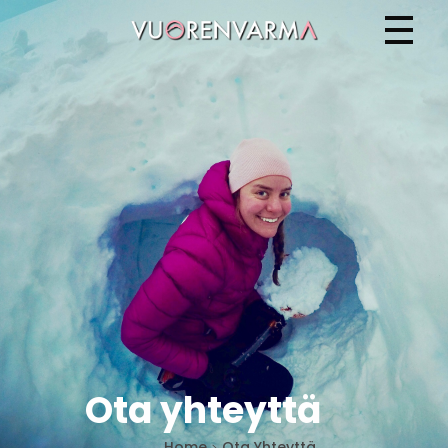
Vuorenvarma
Ota yhteyttä
Home
Ota Yhteyttä