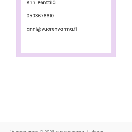
Anni Penttilä
0503676610
anni@vuorenvarma.fi